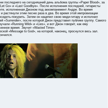
последнего на сегодняшний день альбома группы «Paper Blood», за
t Let Go» и «Last Goodbye». После исполнения последней, гитаристы
анте, исполненная Джоном под аккомпанемент Андре. Во время
 и растянули этим песню раза в два. Во время этой импровизации
осидеть-покурить. Затем он нацепил свою миди-гитару и исполнил
 «Surrender», после которой Джон представил публике группу. Самого
чали «Running Wild» и «Lies», и вот Джон говорит, как ему
аченное время. Звучит «Wasted Time».
й «Message to God», на которой, наконец, проснулся весь зал.
кончился.