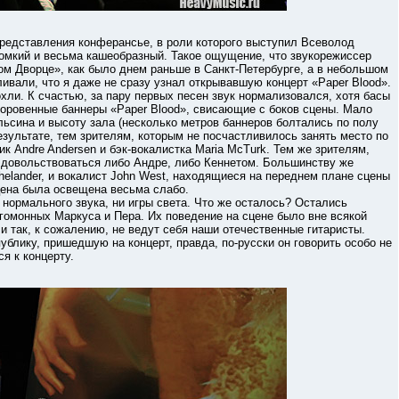
дставления конферансье, в роли которого выступил Всеволод
ромкий и весьма кашеобразный. Такое ощущение, что звукорежиссер
ом Дворце», как было днем раньше в Санкт-Петербурге, а в небольшом
ивали, что я даже не сразу узнал открывавшую концерт «Paper Blood».
хли. К счастью, за пару первых песен звук нормализовался, хотя басы
оровенные баннеры «Paper Blood», свисающие с боков сцены. Мало
льсина и высоту зала (несколько метров баннеров болтались по полу
езультате, тем зрителям, которым не посчастливилось занять место по
к Andre Andersen и бэк-вокалистка Maria McTurk. Тем же зрителям,
 довольствоваться либо Андре, либо Кеннетом. Большинству же
chelander, и вокалист John West, находящиеся на переднем плане сцены
сцена была освещена весьма слабо.
рмального звука, ни игры света. Что же осталось? Остались
угомонных Маркуса и Пера. Их поведение на сцене было вне всякой
 и так, к сожалению, не ведут себя наши отечественные гитаристы.
ублику, пришедшую на концерт, правда, по-русски он говорить особо не
я к концерту.