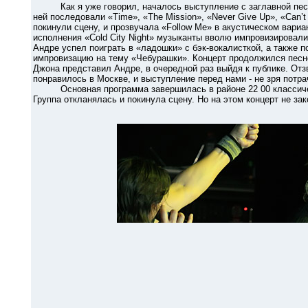
Как я уже говорил, началось выступление с заглавной песни 
ней последовали «Time», «The Mission», «Never Give Up», «Can’
покинули сцену, и прозвучала «Follow Me» в акустическом вари
исполнения «Cold City Night» музыканты вволю импровизировали
Андре успел поиграть в «ладошки» с бэк-вокалисткой, а также п
импровизацию на тему «Чебурашки». Концерт продолжился песней
Джона представил Андре, в очередной раз выйдя к публике. Отзву
понравилось в Москве, и выступление перед нами - не зря потр
Основная программа завершилась в районе 22 00 классическо
Группа откланялась и покинула сцену. Но на этом концерт не за