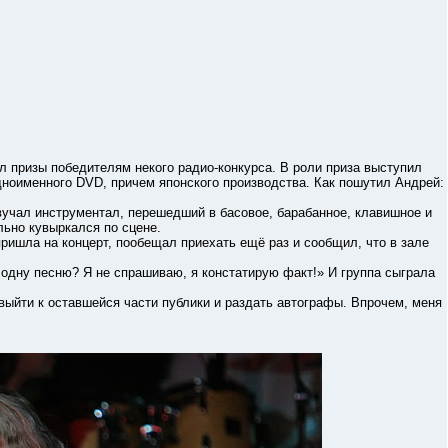
ризы победителям некого радио-конкурса. В роли приза выступил
одноименного DVD, причем японского производства. Как пошутил Андрей:
ал инструментал, перешедший в басовое, барабанное, клавишное и
льно кувыркался по сцене.
шла на концерт, пообещал приехать ещё раз и сообщил, что в зале
дну песню? Я не спрашиваю, я констатирую факт!» И группа сыграла
йти к оставшейся части публики и раздать автографы. Впрочем, меня