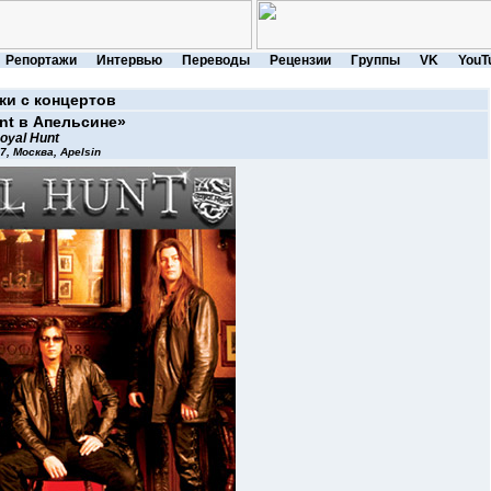
Репортажи
Интервью
Переводы
Рецензии
Группы
VK
YouT
жи с концертов
nt в Апельсине»
oyal Hunt
7, Москва, Apelsin