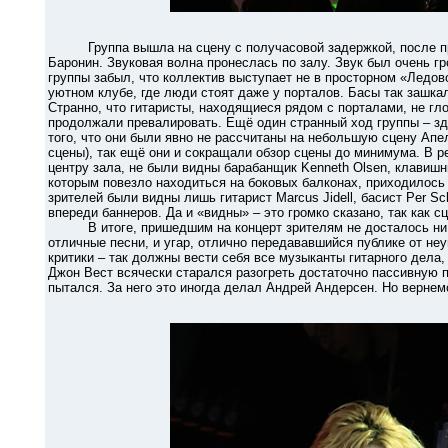
Группа вышла на сцену с получасовой задержкой, после пре
Баронин. Звуковая волна пронеслась по залу. Звук был очень г
группы забыл, что коллектив выступает не в просторном «Ледов
уютном клубе, где люди стоят даже у порталов. Басы так зашкал
Странно, что гитаристы, находящиеся рядом с порталами, не гло
продолжали превалировать. Ещё один странный ход группы – зд
того, что они были явно не рассчитаны на небольшую сцену Апе
сцены), так ещё они и сокращали обзор сцены до минимума. В р
центру зала, не были видны барабанщик Kenneth Olsen, клавишни
которым повезло находиться на боковых балконах, приходилось
зрителей были видны лишь гитарист Marcus Jidell, басист Per S
впереди баннеров. Да и «видны» – это громко сказано, так как 
В итоге, пришедшим на концерт зрителям не досталось ни но
отличные песни, и угар, отлично передававшийся публике от не
критики – так должны вести себя все музыканты гитарного дела,
Джон Вест всячески старался разогреть достаточно пассивную п
пытался. За него это иногда делал Андрей Андерсен. Но вернемс