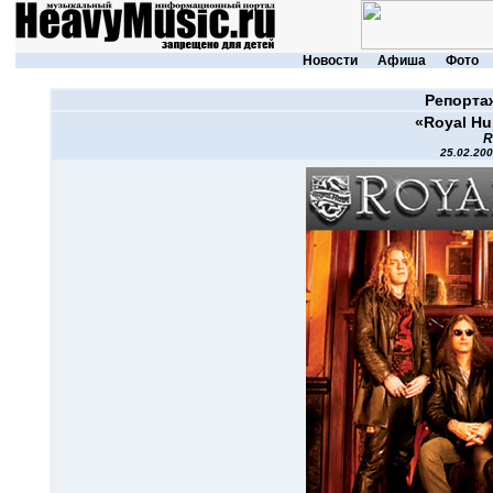
Новости
Афиша
Фото
Репорта
«Royal Hu
R
25.02.200