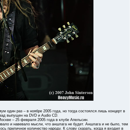
один раз – в ноябре 2005 года, но тогда состоялся лишь концерт в
азад выпущен на DVD и Audio CD.
скве – 25 февраля 2005 года в клубе Апельсин.
о и навевало мысли, что аншлага не будет. Аншлага и не было, тем
ось приличное количество народу. К слову сказать, когда я входил в