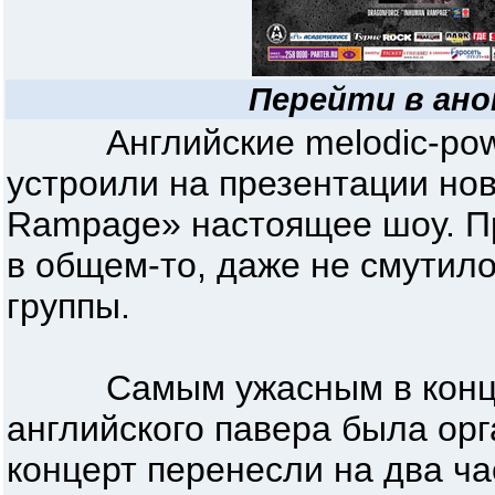
Перейти в ано
Английские melodic-powe
устроили на презентации но
Rampage» настоящее шоу. Пр
в общем-то, даже не смутил
группы.
Самым ужасным в концер
английского павера была орг
концерт перенесли на два ча