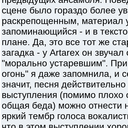
сцене было гораздо более у
раскрепощенным, материал у
запоминающийся - и в текст
плане. Да, это все тот же ст
загадка - у Artarex он звуча
"морально устаревшим". При
огонь" я даже запомнила, и с
значит, песня действительно
выступления (помимо плохо о
общая беда) можно отнести 
яркий тембр голоса вокалист
что в этом выступлении хор