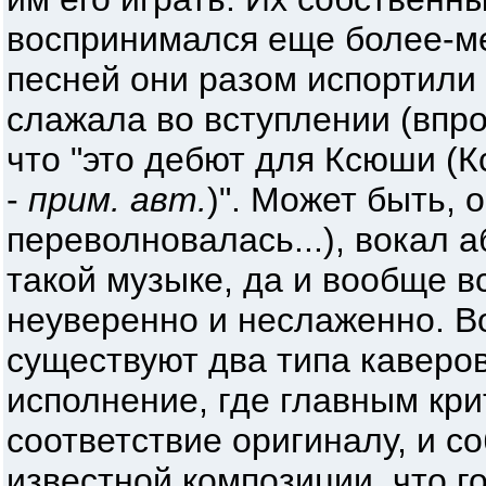
воспринимался еще более-ме
песней они разом испортили
слажала во вступлении (впро
что "это дебют для Ксюши (
-
прим. авт.
)". Может быть, 
переволновалась...), вокал 
такой музыке, да и вообще в
неуверенно и неслаженно. Во
существуют два типа каверов
исполнение, где главным кр
соответствие оригиналу, и с
известной композиции, что г