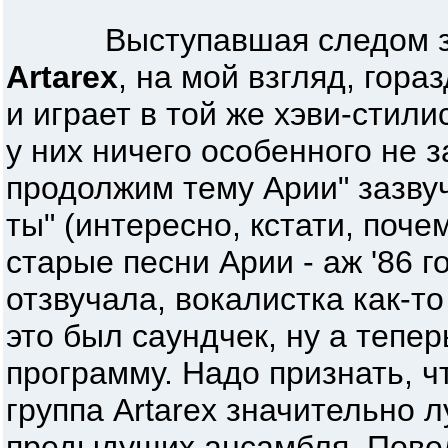
Выступавшая следом за 
Artarex
, на мой взгляд, гора
и играет в той же хэви-стили
у них ничего особенного не 
продолжим тему Арии" зазву
ты" (интересно, кстати, поч
старые песни Арии - аж '86 го
отзвучала, вокалистка как-т
это был саундчек, ну а тепер
программу. Надо признать, ч
группа Artarex значительно 
предыдущих ансамбля. Пове