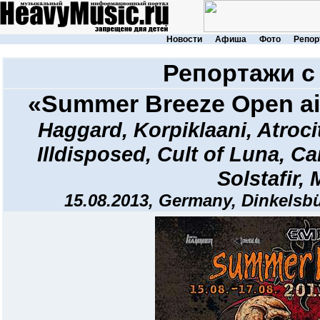
Новости
Афиша
Фото
Репор
Репортажи с
«Summer Breeze Open ai
Haggard
,
Korpiklaani
,
Atroci
Illdisposed
,
Cult of Luna
,
Ca
Solstafir
,
15.08.2013, Germany, Dinkelsb