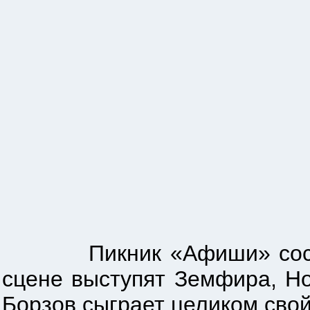
Пикник «Афиши» состоитс
сцене выступят Земфира, Ho
Борзов сыграет целиком сво