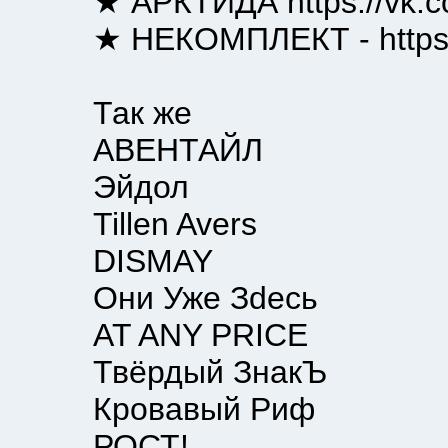
★ АРКТИДА https://vk.com
★ НЕКОМПЛЕКТ - https://
Так же
АВЕНТАЙЛ
Эйдол
Tillen Avers
DISMAY
Они Уже Зdесь
AT ANY PRICE
Твёрдый ЗнакЪ
Кровавый Риф
РОСТ!