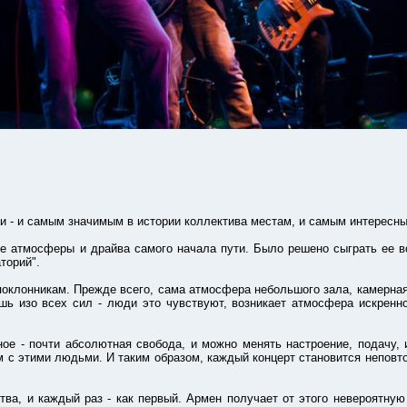
- и самым значимым в истории коллектива местам, и самым интересны
мосферы и драйва самого начала пути. Было решено сыграть ее все
торий".
онникам. Прежде всего, сама атмосфера небольшого зала, камерная и
ь изо всех сил - люди это чувствуют, возникает атмосфера искренност
почти абсолютная свобода, и можно менять настроение, подачу, и д
дом с этими людьми. И таким образом, каждый концерт становится непо
 каждый раз - как первый. Армен получает от этого невероятную эн