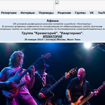
Репортажи
Интервью
Переводы
Рецензии
Группы
VK
YouT
Афиша
Об условиях размещения анонсов читайте в разделе «Контакты».
В анонсах возможны изменения по независящим от администрации сайта причинам.
истрации сайта не несёт ответственности за достоверность нижепредставленных ан
Группа "Крематорий". "Квартирник".
КРЕМАТОРИЙ
30 января 2014 г. (четверг) Москва, Music Town