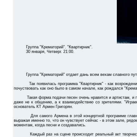
Группа "Крематорий". "Квартирник".
30 января, Четверг. 21:00.
Группа "Крематорий" отдает дань всем вехам славного пути 
Так появилась программа "Квартирник" - как возрождение ат
почуствовать как оно было в самом начале, как рождался "Крема
Такая форма подачи песен очень нравится и артистам, и покл
даже не к общению, а к взаимодействию со зрителями. "Играеш
основатель КТ Армен Григорян.
Для самого Армена в этой концертной программе главное - 
выражая именно то, что он чувствует сейчас - в этом зале, ря
моментам, когда песни и создавались.
Каждый раз на сцене происходит реальный акт творчества, и