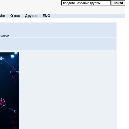
ube
О нас
Друзья
ENG
онсов.