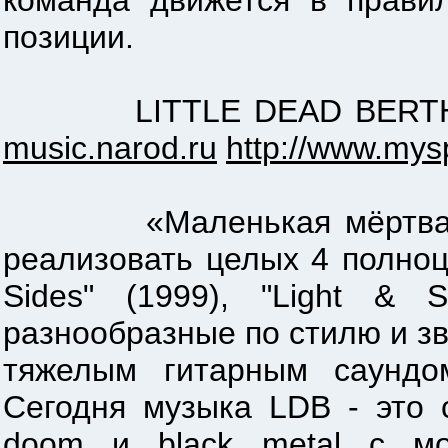
команда движется в прави
позиции.
LITTLE DEAD BERTHA (Во
music.narod.ru
http://www.mys
«Маленькая мёртвая Бер
реализовать целых 4 полноц
Sides" (1999), "Light & 
разнообразные по стилю и зв
тяжелым гитарным саундо
Сегодня музыка LDB - это 
doom и black metal с м