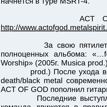
начнётся в туре MSRT-4.
ACT OF GOD(Пермь
http://www.actofgod.metalspirit
За свою пятилетнюю ис
полноценных альбома: «…fo
Worship» (2005г. Musica prod.)
prod.) После ухода вокали
death/black metal современ
ACT OF GOD пополнил гитарис
Последние выступления 