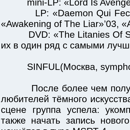
mini-LP: «Lord Is Avenger»
LP: «Daemon Qui Fecit Terr
«Awakening of The Liar»’03, «A
DVD: «The Litanies Of Sata
их в один ряд с самыми луч
SINFUL(Москва, sympho-bl
После более чем полугоди
любителей тёмного искусств
сцене группа успела: уком
также начать запись новог