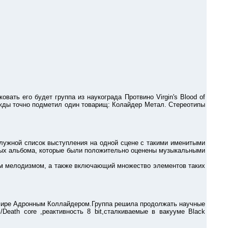
ь его будет группа из наукограда Протвино Virgin's Blood of
ажды точно подметил один товарищ: Колайдер Метал. Стереотипы
ужной список выступления на одной сцене с такими именитыми
матных альбома, которые были положительно оценены музыкальными
 мелодизмом, а также включающий множество элементов таких
 мире Адронным Коллайдером.Группа решила продолжать научные
ath core ,реактивность 8 bit,сталкиваемые в вакууме Black