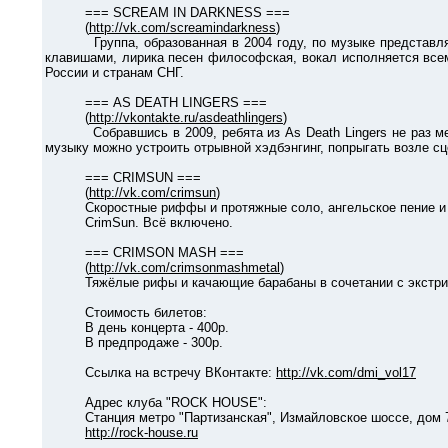
=== SCREAM IN DARKNESS ===
(
http://vk.com/screamindarkness
)
Группа, образованная в 2004 году, по музыке представляет
клавишами, лирика песен философская, вокал исполняется всем
России и странам СНГ.
=== AS DEATH LINGERS ===
(
http://vkontakte.ru/asdeathlingers
)
Собравшись в 2009, ребята из As Death Lingers не раз меняли
музыку можно устроить отрывной хэдбэнгинг, попрыгать возле сц
=== CRIMSUN ===
(
http://vk.com/crimsun
)
Скоростные риффы и протяжные соло, ангельское пение и инф
CrimSun. Всё включено.
=== CRIMSON MASH ===
(
http://vk.com/crimsonmashmetal
)
Тяжёлые рифы и качающие барабаны в сочетании с экстрима
Стоимость билетов:
В день концерта - 400р.
В предпродаже - 300р.
Ссылка на встречу ВКонтакте:
http://vk.com/dmi_vol17
Адрес клуба "ROCK HOUSE":
Станция метро "Партизанская", Измайловское шоссе, дом 71
http://rock-house.ru