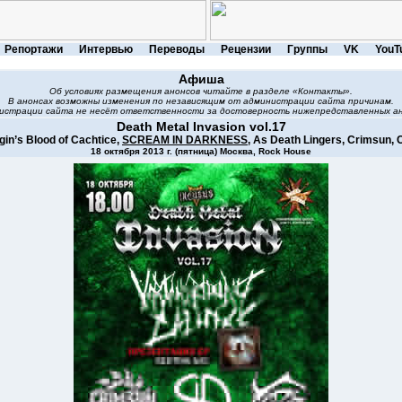
Репортажи
Интервью
Переводы
Рецензии
Группы
VK
YouT
Афиша
Об условиях размещения анонсов читайте в разделе «Контакты».
В анонсах возможны изменения по независящим от администрации сайта причинам.
истрации сайта не несёт ответственности за достоверность нижепредставленных ан
Death Metal Invasion vol.17
rgin’s Blood of Cachtice,
SCREAM IN DARKNESS
, As Death Lingers, Crimsun,
18 октября 2013 г. (пятница) Москва, Rock House