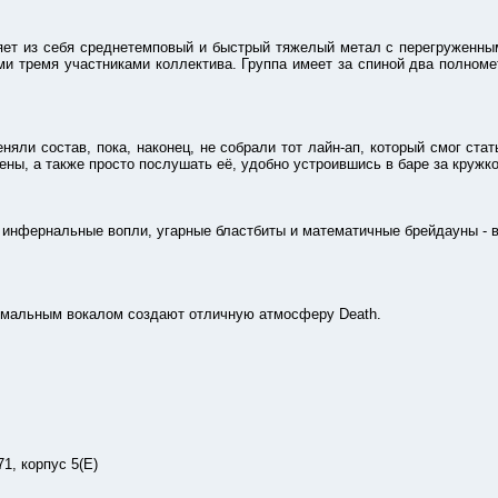
 из себя среднетемповый и быстрый тяжелый метал с перегруженным
и тремя участниками коллектива. Группа имеет за спиной два полноме
 состав, пока, наконец, не собрали тот лайн-ап, который смог стать
ены, а также просто послушать её, удобно устроившись в баре за кружк
ернальные вопли, угарные бластбиты и математичные брейдауны - вс
льным вокалом создают отличную атмосферу Death.
, корпус 5(Е)