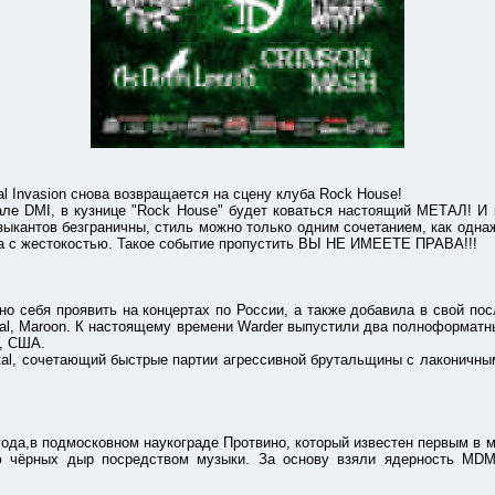
nvasion снова возвращается на сцену клуба Rock House!
, в кузнице "Rock House" будет коваться настоящий МЕТАЛ! И коват
узыкантов безграничны, стиль можно только одним сочетанием, как одн
ота с жестокостью. Такое событие пропустить ВЫ НЕ ИМЕЕТЕ ПРАВА!!!
ебя проявить на концертах по России, а также добавила в свой посл
abolical, Maroon. К настоящему времени Warder выпустили два полнофор
и, США.
 сочетающий быстрые партии агрессивной брутальщины с лаконичным
ода,в подмосковном наукограде Протвино, который известен первым в
чёрных дыр посредством музыки. За основу взяли ядерность MDM/De