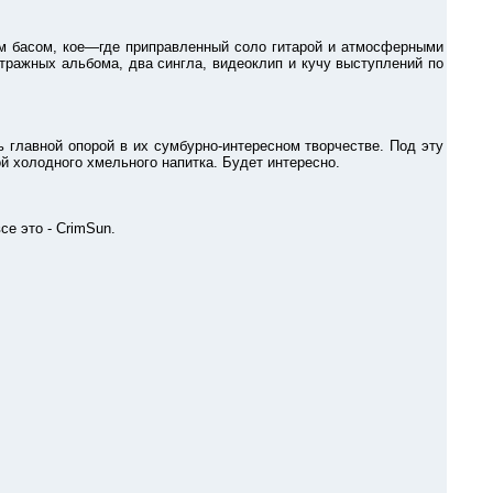
 басом, кое—где приправленный соло гитарой и атмосферными
тражных альбома, два сингла, видеоклип и кучу выступлений по
 главной опорой в их сумбурно-интересном творчестве. Под эту
ой холодного хмельного напитка. Будет интересно.
е это - CrimSun.