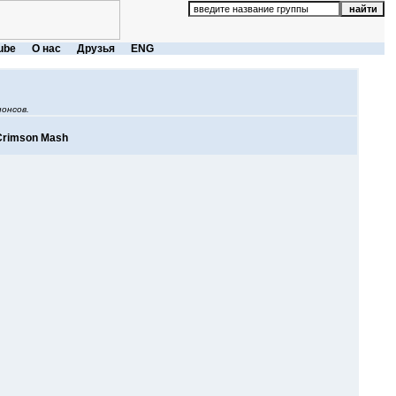
ube
О нас
Друзья
ENG
онсов.
 Crimson Mash