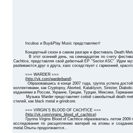
Incubus и Buy&Play Music представляют!
Концертный сезон в самом разгаре и фестиваль Death Metal I
В этот осенний день, на семнадцатом по счету фестивале DMI
Cachtice, представляя свой дебютный EP "Sector ASC". Идеи м
разбиваются друг о друга, хаос соседствует с гармонией, крас
=== WARDER ===
(
http://vk.com/warderband
)
Образовавшись в конце 2007 года, группа успела достойно с
коллективами, как Cryptopsy, Aborted, Kataklysm, Sinister, Di
изданиями в России, Украине, Греции, Турции, Мексике, Германи
Музыка Warder представляет собой самобытный death metal,
стилей, как black metal и grindcore.
=== VIRGIN`S BLOOD OF CACHTICE ===
(
http://vk.com/virgins_blood_of_cachtice
)
Группа Virgins Blood of Cachtice образовалась летом 2009 г
исследования по расщеплению материй на атомы и созданию 
metal.Опыты продолжаются...