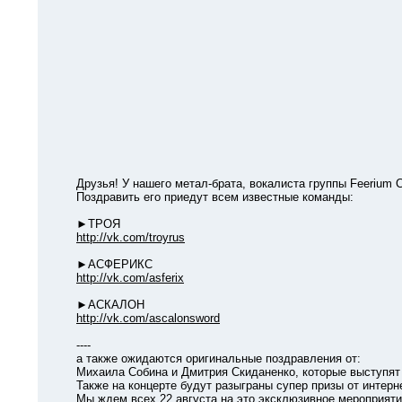
Друзья! У нашего метал-брата, вокалиста группы Feerium Се
Поздравить его приедут всем известные команды:
►ТРОЯ
http://vk.com/troyrus
►АСФЕРИКС
http://vk.com/asferix
►АСКАЛОН
http://vk.com/ascalonsword
----
а также ожидаются оригинальные поздравления от:
Михаила Собина и Дмитрия Скиданенко, которые выступят с
Также на концерте будут разыграны супер призы от интернет
Мы ждем всех 22 августа на это эксклюзивное мероприяти