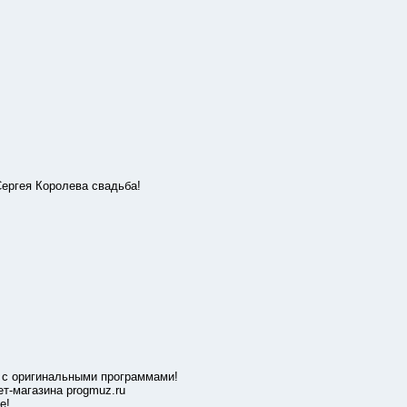
ргея Королева свадьба!
 оригинальными программами!
-магазина progmuz.ru
е!