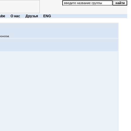
ube
О нас
Друзья
ENG
онсов.