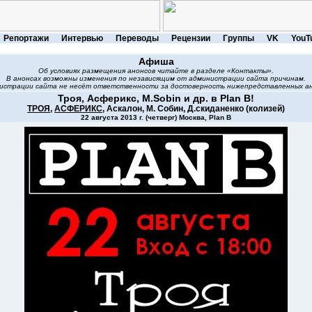
Репортажи
Интервью
Переводы
Рецензии
Группы
VK
YouT
Афиша
Об условиях размещения анонсов читайте в разделе «Контакты».
В анонсах возможны изменения по независящим от администрации сайта причинам.
истрации сайта не несёт ответственности за достоверность нижепредставленных ан
Троя, Асферикс, M.Sobin и др. в Plan B!
ТРОЯ
,
АСФЕРИКС
, Аскалон, М. Собин, Д.скиданенко (колизей)
22 августа 2013 г. (четверг) Москва, Plan B