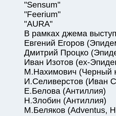
"Sensum"
"Feerium"
"AURA"
В рамках джема выступ
Евгений Егоров (Эпиде
Дмитрий Процко (Эпиде
Иван Изотов (ex-Эпиде
М.Нахимович (Черный к
И.Селиверстов (Иван Се
Е.Белова (Антиллия)
Н.Злобин (Антиллия)
М.Беляков (Adventus, Но