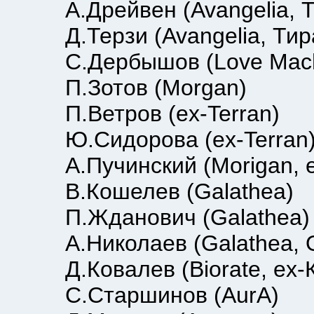
А.Дрейвен (Avangelia, Ти
Д.Терзи (Avangelia, Тира
С.Дербышов (Love Mach
П.Зотов (Morgan)
П.Ветров (ex-Terran)
Ю.Сидорова (ex-Terran
А.Пучинский (Morigan, ex-
В.Кошелев (Galathea)
П.Жданович (Galathea)
А.Николаев (Galathea, 
Д.Ковалев (Biorate, ex-К
C.Старшинов (AurA)