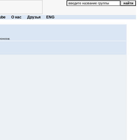
ube
О нас
Друзья
ENG
онсов.