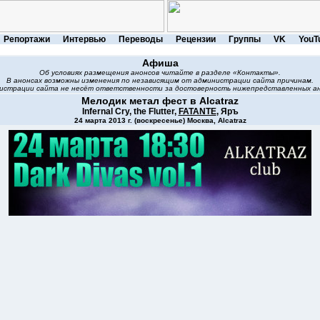
Репортажи
Интервью
Переводы
Рецензии
Группы
VK
YouT
Афиша
Об условиях размещения анонсов читайте в разделе «Контакты».
В анонсах возможны изменения по независящим от администрации сайта причинам.
истрации сайта не несёт ответственности за достоверность нижепредставленных ан
Мелодик метал фест в Alcatraz
Infernal Cry, the Flutter,
FATANTE
, Яръ
24 марта 2013 г. (воскресенье) Москва, Alcatraz