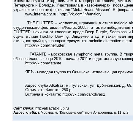
тяжелым звуком гитар, обилием атмосферных клавиш, чистым 
Петербурге и Вологде. Участвовала в кавер-вечерах, посвященн
украинском open air фестивале "Metal Heads Mission". В феврал
www.infernalcry.ru ;
http://vk.com/infernalcry
THE FLUTTER – коллектив, играющий в стиле melodic alternat
студенческого фестиваля «Фестос-2008», а так же победителем 
FLUTTER: начиная от классики вроде Deep Purple, Scorpions и 
сцены в лице Tracktor Bowling, Эпидемия и т.д. и заканчивая ми
стиль, который группа характеризует как melodic alternative metal.
http://vk.com/theflutter
FATANTE - московская symphonic metal группа. В творчеств
образовалась в конце 2010 - начале 2011 и ведет активную конц
http://vk.com/fatante
ЯРЪ - молодая группа из Обнинска, исполняющая преимуществе
Адрес клуба Alkatraz: м. Тульская, ул. Дубининская, д. 69.
Стоимость билета - 250 р.,
Встреча в контакте:
http://vk.com/darkdivas1
Сайт клуба:
http://alcatraz-club.ru
Адрес клуба:
г. Москва, м. "Коломенская", пр-т Андропова, д. 11, к. 2