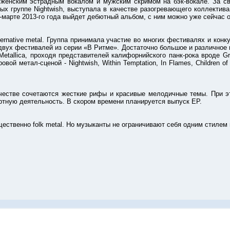
женским эстрадным вокалом и мужским скримом на бэк-вокале. За сво
ых группе Nightwish, выступала в качестве разогревающего коллектива
е-марте 2013-го года выйдет дебютный альбом, с ним можно уже сейчас 
ive metal. Группа принимала участие во многих фестивалях и конкур
двух фестивалей из серии «В Ритме». Достаточно большое и различное 
Metallica, проходя представителей калифорнийского панк-рока вроде 
ровой метал-сценой - Nightwish, Within Temptation, In Flames, Childre
е сочетаются жесткие рифы и красивые мелодичные темы. При этом
ертную деятельность. В скором времени планируется выпуск EP.
нно folk metal. Но музыканты не ограничивают себя одним стилем и 