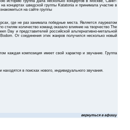
ю историю группа дала несколько концертов в Москве, Санкт-
 на концертах шведской группы Katatonia и принимала участие в
ознакомиться на сайте группы
сах, где не раз занимала победные места. Является лауреатом
по стилям количество команд оказало влияние на творчество The
Green Day и представителей российской альтернативно-метальной
n of Bodom. От соединения этих жанров получился несколько новый
 каждая композиция имеет свой характер и звучание. Группа
находятся в поисках нового, индивидуального звучания.
вернуться в афишу