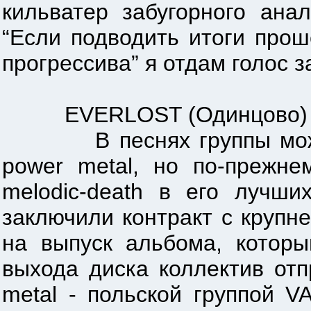
кильватер забугорного ана
“Если подводить итоги прош
прогрессива” я отдам голос з
EVERLOST (Одинцово)
В песнях группы можно в
power metal, но по-прежн
melodic-death в его лучши
заключили контракт с крупн
на выпуск альбома, которы
выхода диска коллектив отп
metal - польской группой 