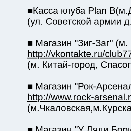
■Касса клуба Plan B(м.Д
(ул. Советской армии д.
■ Магазин "Зиг-Заг" (м. К
http://vkontakte.ru/club
(м. Китай-город, Спасоглин
■ Магазин "Рок-Арсенал" 
http://www.rock-arsenal.
(м.Чкаловская,м.Курская, у
■ Магазин "У Дяди Бори" 