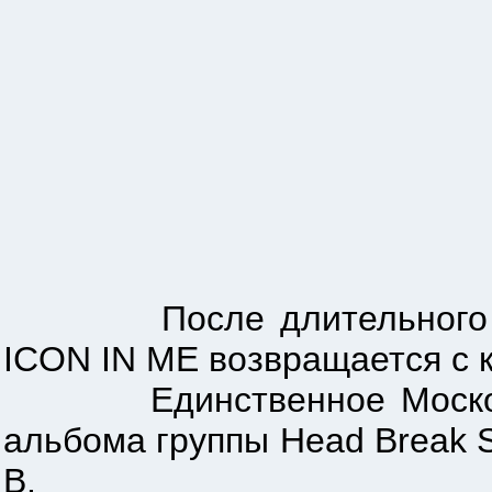
После длительного пере
ICON IN ME возвращается с к
Единственное Московско
альбома группы Head Break S
B.