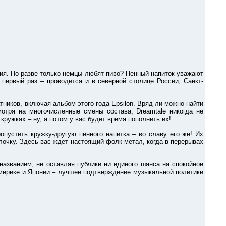
. Но разве только немцы любят пиво? Пенный напиток уважают
 первый раз – проводится и в северной столице России, Санкт-
ков, включая альбом этого года Epsilon. Вряд ли можно найти
отря на многочисленные смены состава, Dreamtale никогда не
кружках – ну, а потом у вас будет время пополнить их!
стить кружку-другую пенного напитка – во славу его же! Их
лочку. Здесь вас ждет настоящий фолк-метал, когда в перерывах
ванием, не оставляя публики ни единого шанса на спокойное
Америке и Японии – лучшее подтверждение музыкальной политики