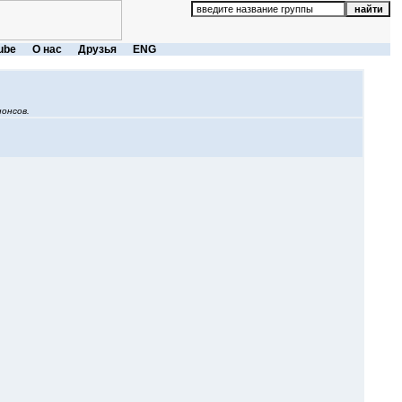
ube
О нас
Друзья
ENG
онсов.