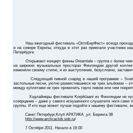
Наш ежегодный фестиваль «ОктоБирФест» всегда проходил с у
и на севере Европы, откуда в этот раз приехали участники на
Петербурге.
Открывают концерт финны Dreamtale – группа с более чем дес
на широких музыкальных просторах Финляндии другой коллект
изменяли своему стилю, и их выступление, безусловно, заставит
Следующий пивной снаряд в нашей программе – Svartsot из 
застольные песни, уютно разместившиеся на трех альбомах – эт
между куплетами не грех промочить горло пивом или чем покреп
Хэдлайнеры фестиваля Korpiklaani из Финляндии не нуждают
созерцание – даже у самого искушенного слушателя ноги сами 
группы. И кто еще может лучше подойти к нашему фестивалю, вы
Санкт Петербург,Клуб АРКТИКА ,ул. Беринга 38
http://www.arcticaclub.spb.ru
/
7 Октября 2011. Начало в 19.00