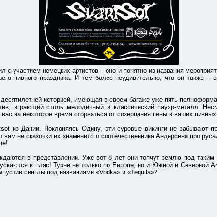
частием немецких артистов – оно и понятно из названия мероприятия
шего пивного праздника. И тем более неудивительно, что он также – в
ятилетней историей, имеющая в своем багаже уже пять полноформатни
ив, играющий столь мелодичный и классический пауэр-металл. Несм
 вас на некоторое время оторваться от созерцания пены в ваших пивных 
Дании. Поклоняясь Одину, эти суровые викинги не забывают пропу
о вам не сказочки их знаменитого соотечественника Андерсена про руса
че!
ся в представлении. Уже вот 8 лет они топчут землю под таким наз
пускаются в пляс! Турне не только по Европе, но и Южной и Северной 
пустив синглы под названиями «Vodka» и «Tequila»?