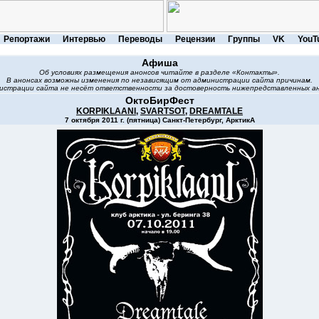
Репортажи
Интервью
Переводы
Рецензии
Группы
VK
YouT
Афиша
Об условиях размещения анонсов читайте в разделе «Контакты».
В анонсах возможны изменения по независящим от администрации сайта причинам.
истрации сайта не несёт ответственности за достоверность нижепредставленных ан
ОктоБирФест
KORPIKLAANI
,
SVARTSOT
,
DREAMTALE
7 октября 2011 г. (пятница) Санкт-Петербург, АрктикА