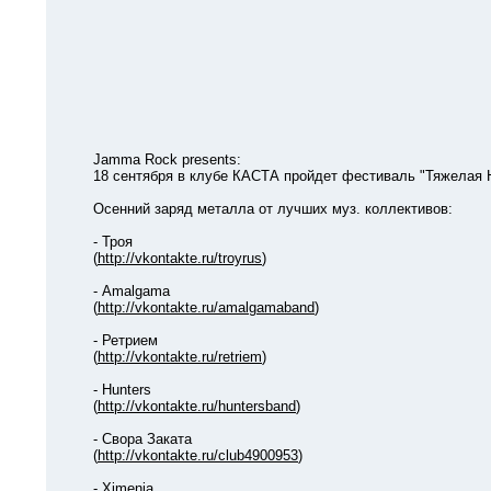
Jamma Rock presents:
18 сентября в клубе КАСТА пройдет фестиваль "Тяжелая 
Осенний заряд металла от лучших муз. коллективов:
- Троя
(
http://vkontakte.ru/troyrus
)
- Amalgama
(
http://vkontakte.ru/amalgamaband
)
- Ретрием
(
http://vkontakte.ru/retriem
)
- Hunters
(
http://vkontakte.ru/huntersband
)
- Свора Заката
(
http://vkontakte.ru/club4900953
)
- Ximenia