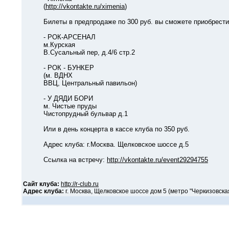
(
http://vkontakte.ru/ximenia
)
Билеты в предпродаже по 300 руб. вы сможете приобрести с 
- РОК-АРСЕНАЛ
м.Курская
В.Сусальный пер, д.4/6 стр.2
- РОК - БУНКЕР
(м. ВДНХ
ВВЦ, Центральный павильон)
- У ДЯДИ БОРИ
м. Чистые пруды
Чистопрудный бульвар д.1
Или в день концерта в кассе клуба по 350 руб.
Адрес клуба: г.Москва. Щелковское шоссе д.5
Ссылка на встречу:
http://vkontakte.ru/event29294755
Сайт клуба:
http://r-club.ru
Адрес клуба:
г. Москва, Щелковское шоссе дом 5 (метро "Черкизовска