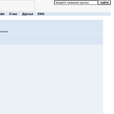
ube
О нас
Друзья
ENG
онсов.