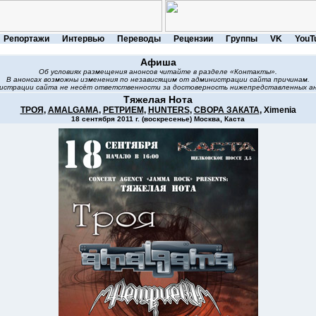
Репортажи
Интервью
Переводы
Рецензии
Группы
VK
YouT
Афиша
Об условиях размещения анонсов читайте в разделе «Контакты».
В анонсах возможны изменения по независящим от администрации сайта причинам.
истрации сайта не несёт ответственности за достоверность нижепредставленных ан
Тяжелая Нота
ТРОЯ
,
AMALGAMA
,
РЕТРИЕМ
,
HUNTERS
,
СВОРА ЗАКАТА
, Ximenia
18 сентября 2011 г. (воскресенье) Москва, Каста