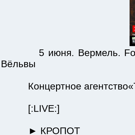
5 июня. Вермель. Folk Met
Вёльвы
Концертное агентство«TT-P
[:LIVE:]
► КРОПОТ