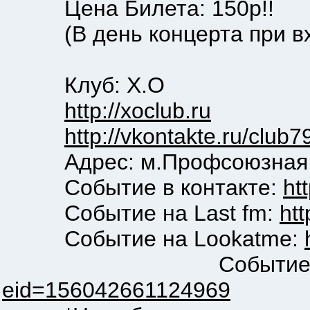
Цена Билета: 150р!!
(В день концерта при вх
Клуб: Х.О
http://xoclub.ru
http://vkontakte.ru/club
Aдpec: м.Профсоюзная,ул
Событие в контакте:
ht
Событие на Last fm:
ht
Событие на Lookatme:
Событие на F
eid=156042661124969