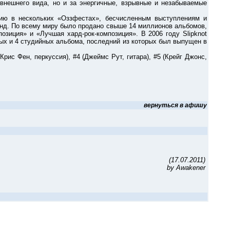
внешнего вида, но и за энергичные, взрывные и незабываемые
 в нескольких «Оззфестах», бесчисленным выступлениям и
нд. По всему миру было продано свыше 14 миллионов альбомов,
озиция» и «Лучшая хард-рок-композиция». В 2006 году Slipknot
мых и 4 студийных альбома, последний из которых был выпущен в
ис Фен, перкуссия), #4 (Джеймс Рут, гитара), #5 (Крейг Джонс,
вернуться в афишу
(17.07.2011)
by Awakener