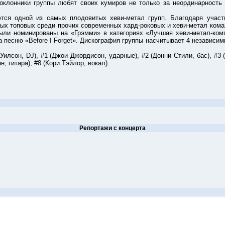
клонники группы любят своих кумиров не только за неординарность 
дной из самых плодовитых хеви-метал групп. Благодаря участию
ых топовых среди прочих современных хард-роковых и хеви-метал кома
ыли номинированы на «Грэмми» в категориях «Лучшая хеви-метал-комп
песню «Before I Forget». Дискография группы насчитывает 4 независи
, DJ), #1 (Джои Джордисон, ударные), #2 (Донни Стили, бас), #3 (Кр
, гитара), #8 (Кори Тэйлор, вокал).
Репортажи с концерта