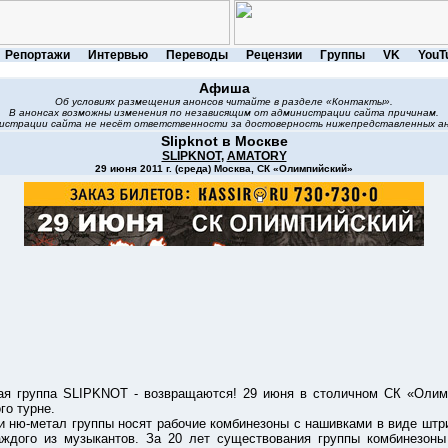
Репортажи
Интервью
Переводы
Рецензии
Группы
VK
YouT
Афиша
Об условиях размещения анонсов читайте в разделе «Контакты».
В анонсах возможны изменения по независящим от администрации сайта причинам.
истрации сайта не несёт ответственности за достоверность нижепредставленных ан
Slipknot в Москве
SLIPKNOT
,
AMATORY
29 июня 2011 г. (среда) Москва, СК «Олимпийский»
уппа SLIPKNOT - возвращаются! 29 июня в столичном СК «Олимпи
го турне.
-метал группы носят рабочие комбинезоны с нашивками в виде штрих-
ждого из музыкантов. За 20 лет существования группы комбинезоны 