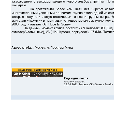
ужасающими с выходом каждого нового альбома группы. Но по
концерты.
На протяжении более чем 10-ти лет Slipknot остаются о
многочисленным успешным альбомам группа стала одной из сам
которые получили статус платиновых, а песни группы не раз б
выиграли «Грэмми» в номинации «Лучшее метал-выступление» за 
2008 году и назван «All Hope Is Gone».
На данный момент группа состоит из 9 человек: #0 (Сид Уилсон
сэмплер/клавишные), #6 (Шон Крэган, перкуссия), #7 (Мик Томпсон
Адрес клуба:
г. Москва, м. Проспект Мира
Еще одна петля
Amatory, Slipknot
29.06.2011, Москва, СК «Олимпийский»