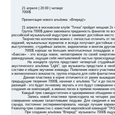
21 апреля | 20:00 | четверг
7000$
Презентация нового альбома: «Вперед!»
21 апреля в московском клубе “Точка” пройдет мощная 2х часов
Группа 7000$ давно завоевала преданность фанатов по всей Р
российской музыкальной индустрии и занимает достойное место 
Творчество коллектива можно с легкостью отличить от творче
изданий, музыкальных журналов и всегда получают достойные о
выступлениях, студийных записях, видеоклипах и многом другом 
7000$ хороши на больших многотысячных площадках и open-
«Баксов» - это всегда новое, неповторимое по своей энергет
равнодушным, ощущая себя неотъемлемой частью происходяще
На концерте группа представит четвертый студийный альбом
акустического альбома “Light”, где музыканты предстали в н
составе и общем звучании команды. Появление нового участника
и великолепного вокалиста, группа открыла для себя фантастич
Данная пластинка в корне отличается от ранее вышедших син
предыдущие творения 7000$, начиная с альбома “Ты” и до после
разницей - это будет по-новому звучать и это будут совершенн
создания не композиций, а именно песен в прямом понимании эт
Каждый трек самодостаточен и одновременно объединен един
Запись новой пластинки происходила на четырех различны
совершенно новыми талантливыми людьми. Для сведения и маст
саунда, постоянно экспериментировала, находя лучшие вариа
Featuring-трек совместно с известной европейской командой "TA
При создании альбома “Вперед!” музыканты 7000$ ощущали п