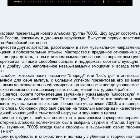
ая презентация нового альбома группы 7000$. Шоу будет состоять как
оссии, ближнему и дальнему зарубежью. Выпустив первую пластинку ещ
на Российской рок сцене.
ства других артистов, работающих в этом музыкальном направлении, 
ценки и положительные отзывы. Мастерство и преданное отношение к д
- ни одна деталь, в том или ином смысле связанная с творчеством груп
air'ах, а также способны создать и поддержать соответствующую д
ике и драйву шоу, наполненное незабываемыми эмоциями и всегда тепл
го.
, который носит название “Вперед!” или “Let’s go!” в англоязычн
еобычном для себя амплуа, с большим успехом презентовав его во мно
, помогло окончательно сформировать уникальное и всегда узнаваемое
еские возможности в аранжировках песен, живой и студийной работы.
глов, обретя потяжелевшее звучание и узнаваемую “баксовскую” ман
дней очень удачной пластики “True или Труп”. Все за что любили и лю
о новые музыкальные изыскания. По мнению участников 7000$, это совер
ого слова. Основной упор был сделан на тяжелый мелодизм и качествен
ой концепцией в смысловой нагрузке и звучании в целом.
х студиях, работая совместно с различными звукорежиссерами из
еринга альбома коллективом была выбрана студия в Италии. Группа 
нты звучания. 7000$ всегда были свободны в выражении своих творче
STERS".
отребность в спокойствии и полном углублении в творческий проце