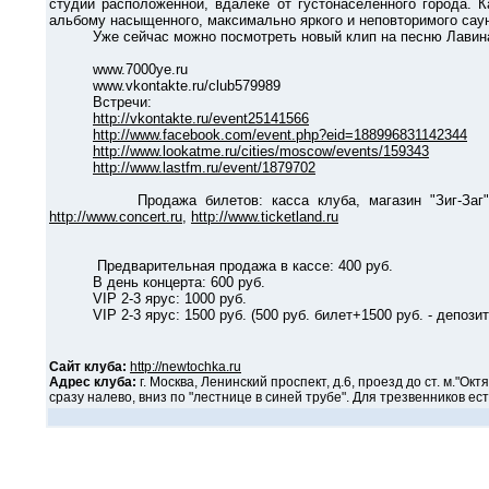
студии расположенной, вдалеке от густонаселенного города.
альбому насыщенного, максимально яркого и неповторимого сау
Уже сейчас можно посмотреть новый клип на песню Лавина
www.7000ye.ru
www.vkontakte.ru/club579989
Встречи:
http://vkontakte.ru/event25141566
http://www.facebook.com/event.php?eid=188996831142344
http://www.lookatme.ru/cities/moscow/events/159343
http://www.lastfm.ru/event/1879702
Продажа билетов: касса клуба, магазин "Зиг-Заг" (м.Кита
http://www.concert.ru
,
http://www.ticketland.ru
Предварительная продажа в кассе: 400 руб.
В день концерта: 600 руб.
VIP 2-3 ярус: 1000 руб.
VIP 2-3 ярус: 1500 руб. (500 руб. билет+1500 руб. - депозит
Сайт клуба:
http://newtochka.ru
Адрес клуба:
г. Москва, Ленинский проспект, д.6, проезд до ст. м."О
сразу налево, вниз по "лестнице в синей трубе". Для трезвенников ест