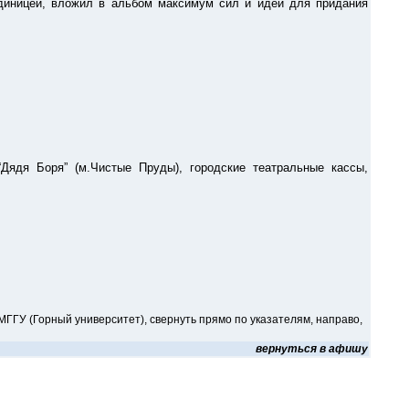
единицей, вложил в альбом максимум сил и идей для придания
ядя Боря” (м.Чистые Пруды), городские театральные кассы,
о МГГУ (Горный университет), свернуть прямо по указателям, направо,
вернуться в афишу