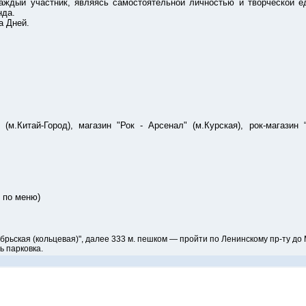
 Каждый участник, являясь самостоятельной личностью и творческой 
нда.
 Дней.
й-Город), магазин "Рок - Арсенал" (м.Курская), рок-магазин “Д
 по меню)
ктябрьская (кольцевая)", далее 333 м. пешком — пройти по Ленинскому пр-ту д
ь парковка.