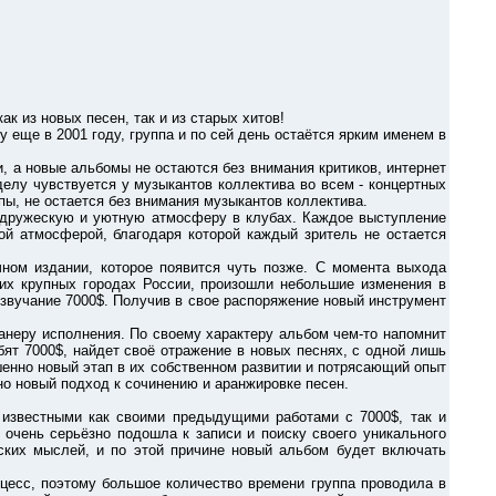
 из новых песен, так и из старых хитов!
е в 2001 году, группа и по сей день остаётся ярким именем в
а новые альбомы не остаются без внимания критиков, интернет
елу чувствуется у музыкантов коллектива во всем - концертных
пы, не остается без внимания музыкантов коллектива.
ружескую и уютную атмосферу в клубах. Каждое выступление
ой атмосферой, благодаря которой каждый зритель не остается
ом издании, которое появится чуть позже. С момента выхода
гих крупных городах России, произошли небольшие изменения в
 звучание 7000$. Получив в свое распоряжение новый инструмент
еру исполнения. По своему характеру альбом чем-то напомнит
бят 7000$, найдет своё отражение в новых песнях, с одной лишь
шенно новый этап в их собственном развитии и потрясающий опыт
но новый подход к сочинению и аранжировке песен.
вестными как своими предыдущими работами с 7000$, так и
очень серьёзно подошла к записи и поиску своего уникального
ских мыслей, и по этой причине новый альбом будет включать
сс, поэтому большое количество времени группа проводила в