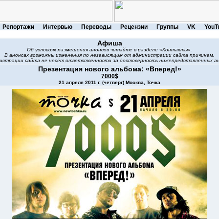
Репортажи
Интервью
Переводы
Рецензии
Группы
VK
YouT
Афиша
Об условиях размещения анонсов читайте в разделе «Контакты».
В анонсах возможны изменения по независящим от администрации сайта причинам.
истрации сайта не несёт ответственности за достоверность нижепредставленных ан
Презентация нового альбома: «Вперед!»
7000$
21 апреля 2011 г. (четверг) Москва, Точка