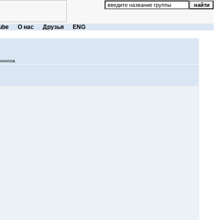
ube
О нас
Друзья
ENG
онсов.