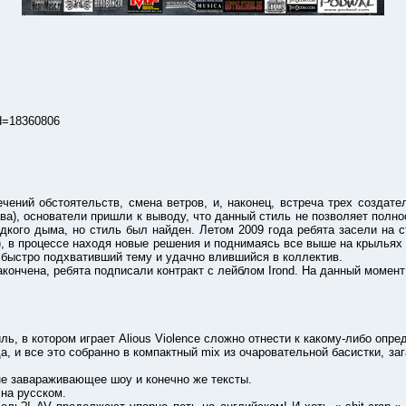
d=18360806
бстоятельств, смена ветров, и, наконец, встреча трех создателей: 
ава), основатели пришли к выводу, что данный стиль не позволяет полн
дкого дыма, но стиль был найден. Летом 2009 года ребята засели на 
), в процессе находя новые решения и поднимаясь все выше на крыль
, быстро подхвативший тему и удачно влившийся в коллектив.
на, ребята подписали контракт с лейблом Irond. На данный момент гр
 котором играет Alious Violence сложно отнести к какому-либо опре
 все это собранно в компактный mix из очаровательной басистки, зага
 завараживающее шоу и конечно же тексты.
на русском.