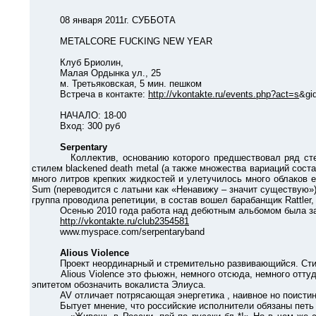
08 января 2011г. СУББОТА
METALCORE FUCKING NEW YEAR
Клуб Бриолин,
Малая Ордынка ул., 25
м. Третьяковская, 5 мин. пешком
Встреча в контакте:
http://vkontakte.ru/events.php?act=s
&gi
НАЧАЛО: 18-00
Вход: 300 руб
Serpentary
Коллектив, основанию которого предшествовал ряд стечений о
стилем blackened death metal (а также множества вариаций сост
много литров крепких жидкостей и улетучилось много облаков е
Sum (переводится с латыни как «Ненавижу – значит существую»
группа проводила репетиции, в состав вошел барабанщик Rattler
Осенью 2010 года работа над дебютным альбомом была законче
http://vkontakte.ru/club2354581
www.myspace.com/serpentaryband
Alious Violence
Проект неординарный и стремительно развивающийся. Стиль, в
Alious Violence это фьюжн, немного отсюда, немного оттуда, и
эпитетом обозначить вокалиста Элиуса.
AV отличает потрясающая энергетика , наивное но поистине
Бытует мнение, что российские исполнители обязаны петь 