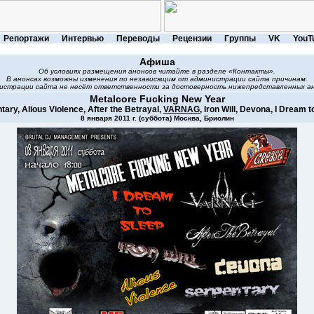
Репортажи
Интервью
Переводы
Рецензии
Группы
VK
YouT
Афиша
Об условиях размещения анонсов читайте в разделе «Контакты».
В анонсах возможны изменения по независящим от администрации сайта причинам.
истрации сайта не несёт ответственности за достоверность нижепредставленных ан
Metalcore Fucking New Year
tary, Alious Violence, After the Betrayal,
VARNAG
, Iron Will, Devona, I Dream t
8 января 2011 г. (суббота) Москва, Бриолин