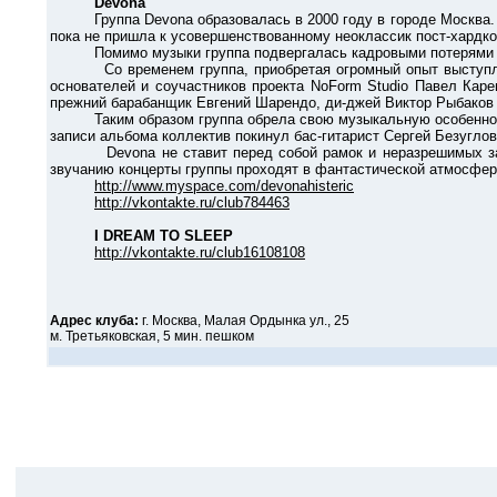
Devona
Группа Devona образовалась в 2000 году в городе Москва. С н
пока не пришла к усовершенствованному неоклассик пост-хардко
Помимо музыки группа подвергалась кадровыми потерями и поп
Со временем группа, приобретая огромный опыт выступлений, 
основателей и соучастников проекта NoForm Studio Павел Каре
прежний барабанщик Евгений Шарендо, ди-джей Виктор Рыбаков и
Таким образом группа обрела свою музыкальную особенность 
записи альбома коллектив покинул бас-гитарист Сергей Безуглов
Devona не ставит перед собой рамок и неразрешимых задач,
звучанию концерты группы проходят в фантастической атмосфер
http://www.myspace.com/devonahisteric
http://vkontakte.ru/club784463
I DREAM TO SLEEP
http://vkontakte.ru/club16108108
Адрес клуба:
г. Москва, Малая Ордынка ул., 25
м. Третьяковская, 5 мин. пешком