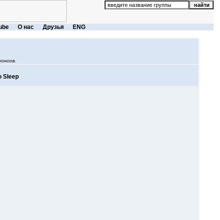
ube
О нас
Друзья
ENG
онсов.
o Sleep