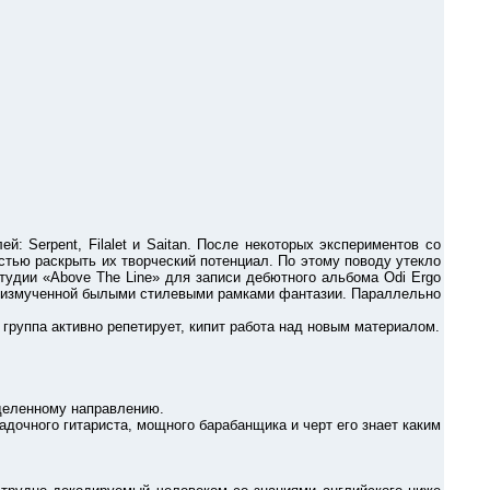
Serpent, Filalet и Saitan. После некоторых экспериментов со
остью раскрыть их творческий потенциал. По этому поводу утекло
студии «Above The Line» для записи дебютного альбома Odi Ergo
ях измученной былыми стилевыми рамками фантазии. Параллельно
уппа активно репетирует, кипит работа над новым материалом.
деленному направлению.
дочного гитариста, мощного барабанщика и черт его знает каким