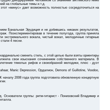
трудно декодируемый человеком со знаниями английского ниже
ний на глобальные темы и.т.д.
этот «минус» дает возможность полностью сосредоточиться на
ем Банальная Эрудиция и не добившись никаких результатов,
раж. Поэксперементировав в течение полугода, группа приняла
или экстремального вокала, чистый вокал, мелодичные гитарные
 стали 4 песни.
ардинально сменить стиль, с этой целью были взяты ориентиры
лжила свои изыскания сочинением собственного материала. В
сплетение тяжелых рифов и своеобразной мелодики, плюс - дуэт
, Manic Depression, Ордалион, Demons of Guillotine, Voodoo,
 началу 2008 года группа подготовила обновленную концертную
гии.
снователи группы: ритм-гитарист - Понизовский Владимир и
металла.