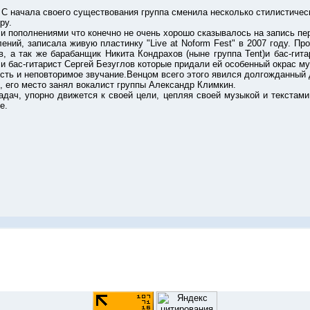
ачала своего существования группа сменила несколько стилистических 
ру.
олнениями что конечно не очень хорошо сказывалось на запись перв
записала живую пластинку "Live at Noform Fest" в 2007 году. Прош
в, а так же барабанщик Никита Кондрахов (ныне группа Tent)и бас-гит
 бас-гитарист Сергей Безуглов которые придали ей особенный окрас м
и неповторимое звучание.Венцом всего этого явился долгожданный д
, его место занял вокалист группы Александр Климкин.
 упорно движется к своей цели, цепляя своей музыкой и текстами в
е.