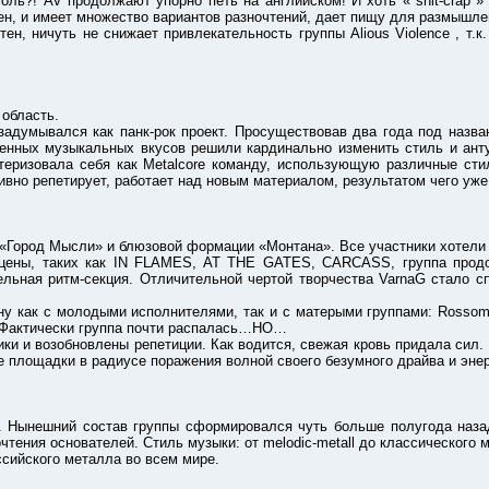
 AV продолжают упорно петь на английском! И хоть « shit-crap » 
ен, и имеет множество вариантов разночтений, дает пищу для размышле
ичуть не снижает привлекательность группы Alious Violence , т.к. 
область.
ывался как панк-рок проект. Просуществовав два года под названи
венных музыкальных вкусов решили кардинально изменить стиль и анту
рактеризовала себя как Metalcore команду, использующую различные ст
тивно репетирует, работает над новым материалом, результатом чего уже
род Мысли» и блюзовой формации «Монтана». Все участники хотели к
-сцены, таких как IN FLAMES, AT THE GATES, CARCASS, группа продо
ельная ритм-секция. Отличительной чертой творчества VarnaG стало 
 с молодыми исполнителями, так и с матерыми группами: Rossomahaar
ч. Фактически группа почти распалась…НО…
возобновлены репетиции. Как водится, свежая кровь придала сил. К
е площадки в радиусе поражения волной своего безумного драйва и энер
шний состав группы сформировался чуть больше полугода назад. О
чтения основателей. Стиль музыки: от melodic-metall до классического 
йского металла во всем мире.