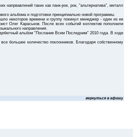
напрвавлений таких как панк-рок, рок, "альтернатива", металл
ого альбома и подготовки принципиально новой программы.
ло некоторое времени и группу покинул менеджер - один из ее
арист Олег Караськов. После всех событий коллектив пополнили
узыкального направления.
ебютный альбом "Послание Всем Последним" 2010 года. В ходе
се большее количество поклонников. Благодаря собственному
вернуться в афишу