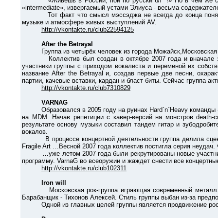
«Живешь в России, пой по русски бл *!» Но в чем же соль?!
«intermediate», извергаемый устами Элиуса - весьма содержател
Тот факт что смысл мэссэджа не всегда до конца понятен, н
музыке и атмосфере живых выступлений AV.
http://vkontakte.ru/club22594125
After the Betrayal
Группа из четырёх человек из города Можайск,Московская 
Коллектив был создан в октябре 2007 года и вначале задум
участники группы с приходом вокалиста и переменой их собст
название After the Betrayal и, создав первые две песни, оха
партии, качевые вставки, кардан и бласт биты. Сейчас группа ак
http://vkontakte.ru/club7310829
VARNAG
Образовался в 2005 году на руинах Hard`n`Heavy команды «Го
на MDM. Начав репетиции с кавер-версий на монстров death
результате основу музыки составил тандем гитар и зубодробит
вокалов.
В процессе концертной деятельности группа делила сцену как
Fragile Art …Весной 2007 года коллектив постигла серия неуда
…уже летом 2007 года были рекрутированы новые участники и 
программу. VarnaG во всеоружии и жаждет снести все концертны
http://vkontakte.ru/club102311
Iron will
Московская рок-группа играющая современный металл. Ныне
Барабанщик - Тихонов Алексей. Стиль группы выбан из-за предпо
Одной из главных целей группы является продвижение росси