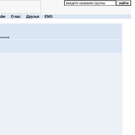
ube
О нас
Друзья
ENG
онсов.