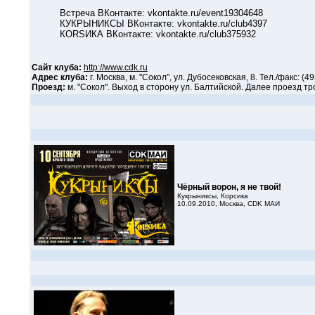
Встреча ВКонтакте: vkontakte.ru/event19304648
КУКРЫНИКСЫ ВКонтакте: vkontakte.ru/club4397
КОRSИКА ВКонтакте: vkontakte.ru/club375932
Сайт клуба:
http://www.cdk.ru
Адрес клуба:
г. Москва, м. "Сокол", ул. Дубосековская, 8. Тел./факс: (
Проезд:
м. "Сокол". Выход в сторону ул. Балтийской. Далее проезд 
Чёрный ворон, я не твой!
Кукрыниксы, Корсика
10.09.2010, Москва, CDK МАИ