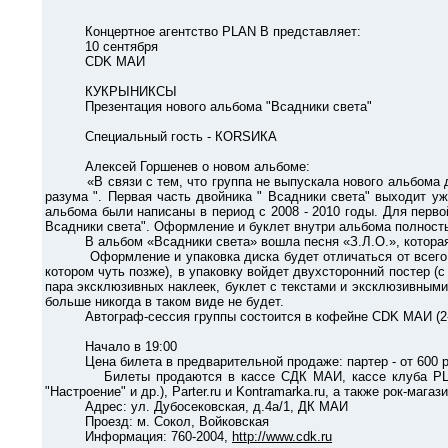
Концертное агентство PLAN B представляет:
10 сентября
CDK МАИ
КУКРЫНИКСЫ
Презентация нового альбома "Всадники света"
Специальный гость - КОRSИКА
Алексей Горшенев о новом альбоме:
«В связи с тем, что группа не выпускала нового альбома два 
разума ". Первая часть двойника " Всадники света" выходит уж
альбома были написаны в период с 2008 - 2010 годы. Для перво
Всадники света". Оформление и буклет внутри альбома полность
В альбом «Всадники света» вошла песня «З.Л.О.», которая б
Оформление и упаковка диска будет отличаться от всего, что
котором чуть позже), в упаковку войдет двухсторонний постер (
пара эксклюзивных наклеек, буклет с текстами и эксклюзивными
больше никогда в таком виде не будет.
Автограф-сессия группы состоится в кофейне CDK МАИ (2-й эта
Начало в 19:00
Цена билета в предварительной продаже: партер - от 600 р, 
Билеты продаются в кассе СДК МАИ, кассе клуба PLAN B (м.
"Настроение" и др.), Parter.ru и Kontramarka.ru, а также рок-мага
Адрес: ул. Дубосековская, д.4а/1, ДК МАИ
Проезд: м. Сокол, Войковская
Информация: 760-2004,
http://www.cdk.ru