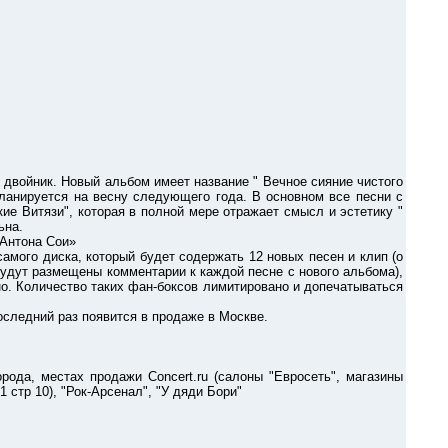
двойник. Новый альбом имеет название " Вечное сияние чистого
 планируется на весну следующего года. В основном все песни с
ие Витязи", которая в полной мере отражает смысл и эстетику "
ьна.
Антона Сои»
ого диска, который будет содержать 12 новых песен и клип (о
 будут размещены комментарии к каждой песне с нового альбома),
но. Количество таких фан-боксов лимитировано и допечатываться
следний раз появится в продаже в Москве.
а, местах продажи Сoncert.ru (салоны "Евросеть", магазины
/1 стр 10), "Рок-Арсенал", "У дяди Бори"