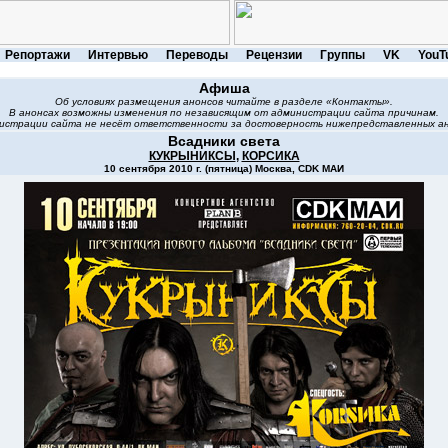
Репортажи
Интервью
Переводы
Рецензии
Группы
VK
YouT
Афиша
Об условиях размещения анонсов читайте в разделе «Контакты».
В анонсах возможны изменения по независящим от администрации сайта причинам.
истрации сайта не несёт ответственности за достоверность нижепредставленных ан
Всадники света
КУКРЫНИКСЫ
,
КОРСИКА
10 сентября 2010 г. (пятница) Москва, CDK МАИ