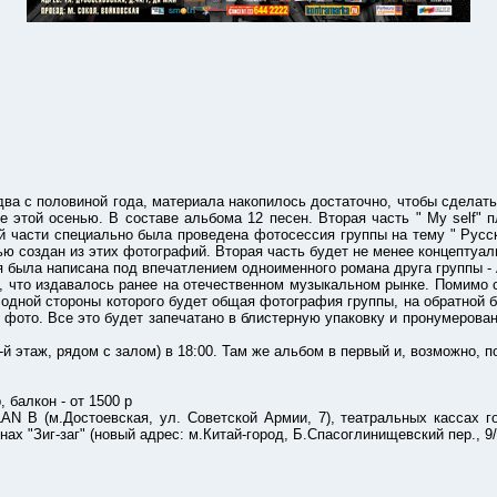
с половиной года, материала накопилось достаточно, чтобы сделать 
е этой осенью. В составе альбома 12 песен. Вторая часть " My self"
й части специально была проведена фотосессия группы на тему " Русск
ю создан из этих фотографий. Вторая часть будет не менее концептуал
ыла написана под впечатлением одноименного романа друга группы - 
 издавалось ранее на отечественном музыкальном рынке. Помимо сам
с одной стороны которого будет общая фотография группы, на обратной
 фото. Все это будет запечатано в блистерную упаковку и пронумерова
ж, рядом с залом) в 18:00. Там же альбом в первый и, возможно, по
балкон - от 1500 р
Достоевская, ул. Советской Армии, 7), театральных кассах город
зинах "Зиг-заг" (новый адрес: м.Китай-город, Б.Спасоглинищевский пер., 9