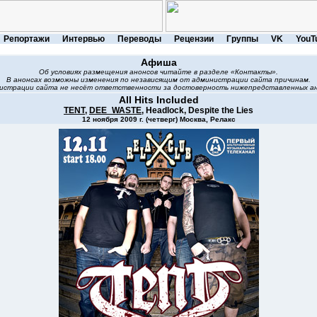
Репортажи
Интервью
Переводы
Рецензии
Группы
VK
YouT
Афиша
Об условиях размещения анонсов читайте в разделе «Контакты».
В анонсах возможны изменения по независящим от администрации сайта причинам.
истрации сайта не несёт ответственности за достоверность нижепредставленных ан
All Hits Included
TENT
,
DEE_WASTE
, Headlock, Despite the Lies
12 ноября 2009 г. (четверг) Москва, Релакс