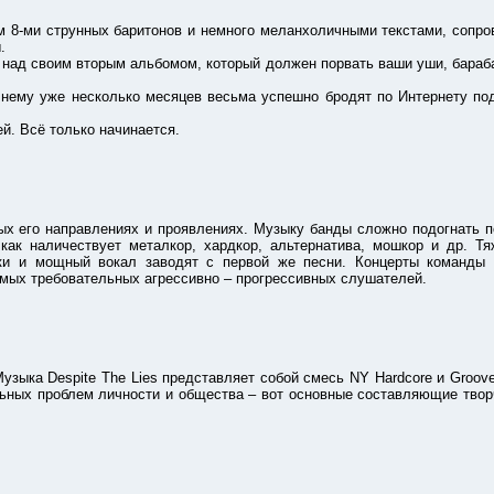
и струнных баритонов и немного меланхоличными текстами, сопров
.
своим вторым альбомом, который должен порвать ваши уши, барабанн
 уже несколько месяцев весьма успешно бродят по Интернету под 
 Всё только начинается.
о направлениях и проявлениях. Музыку банды сложно подогнать под
 как наличествует металкор, хардкор, альтернатива, мошкор и др. Т
ки и мощный вокал заводят с первой же песни. Концерты команды с
амых требовательных агрессивно – прогрессивных слушателей.
а Despite The Lies представляет собой смесь NY Hardcore и Groove
льных проблем личности и общества – вот основные составляющие твор