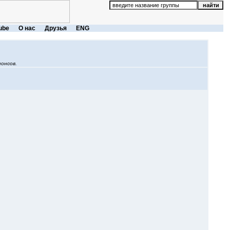
ube
О нас
Друзья
ENG
онсов.