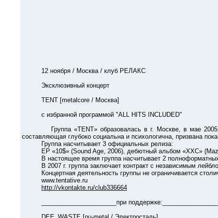
12 ноября / Москва / клуб РЕЛАКС
Эксклюзивный концерт
TENT [metalcore / Москва]
с избранной программой "ALL HITS INCLUDED"
Группа «TENT» образовалась в г. Москве, в мае 2005 года. 
составляющая глубоко социальна и психологична, призвана пок
Группа насчитывает 3 официальных релиза:
EP «10$» (Sound Age, 2006), дебютный альбом «ХХС» (Mazzar R
В настоящее время группа насчитывает 2 полноформатных к
В 2007 г. группа заключает контракт с независимым лейблом
Концертная деятельность группы не ограничивается столичны
www.tentative.ru
http://vkontakte.ru/club336664
______________________при поддержке:________________
DEE_WASTE [nu-metal / Электросталь]