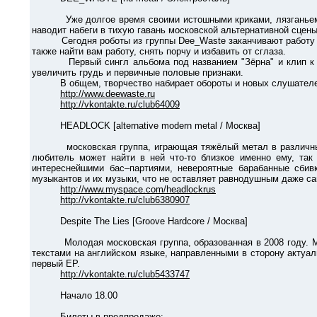
Уже долгое время своими истошными криками, лязганьем 8-м
наводит набеги в тихую гавань московской альтернативной сцены
Сегодня роботы из группы Dee_Waste заканчивают работу над 
также найти вам работу, снять порчу и избавить от сглаза.
Первый сингл альбома под названием "Зёрна" и клип к нему
увеличить грудь и первичные половые признаки.
В общем, творчество набирает обороты и новых слушателей.
http://www.deewaste.ru
http://vkontakte.ru/club64009
HEADLOCK [alternative modern metal / Москва]
московская группа, играющая тяжёлый метал в различных ег
любитель может найти в ней что-то близкое именно ему, так
интереснейшими бас–партиями, невероятные барабанные сбив
музыкантов и их музыки, что не оставляет равнодушным даже с
http://www.myspace.com/headlockrus
http://vkontakte.ru/club6380907
Despite The Lies [Groove Hardсore / Москва]
Молодая московская группа, образованная в 2008 году. Музык
текстами на английском языке, направленными в сторону актуа
первый EP.
http://vkontakte.ru/club5433747
Начало 18.00
Билеты в предпродаже: