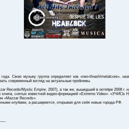
Свою музыку группа определяет как «neo-thrash/metalcore», назва
азать современный взгляд на актуальные проблемы.
ecords/Mystic Empire, 2007), а так же, вышедший в октябре 2008 г.
липа, снятых известной видео-формацией «Extreme Video»: «УЧИС
 «Mazzar Records».
ми клубами, а расширяется, открывая для себя новые города РФ.
___