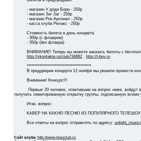
- магазин У дяди Бори - 250р
- магазин Зиг-Заг - 250р
- магазин Рок-Арсенал - 250р
- касса клуба Релакс - 250р
Стоимость билета в день концерта:
- 300р (с флаером)
- 350р (без флаера)
ВНИМАНИЕ! Теперь вы можете заказать билеты с бесплатной до
http://vkontakte.ru/club734882
,
http://t-boy.ru
*****************************************
В преддверии концерта 12 ноября мы решили провести конку
Внимание! Конкурс!!!
Первые 20 человек, ответившие на вопрос ниже, войдут в спис
получить лимитированную открытку группы, подписанную всеми 
Итак, вопрос:
КАВЕР НА КАКУЮ ПЕСНЮ ИЗ ПОПУЛЯРНОГО ТЕЛЕШОУ ГР
Все ответы на вопрос отправлять по адресу:
unlight_music
Сайт клуба:
http://www.relaxclub.ru