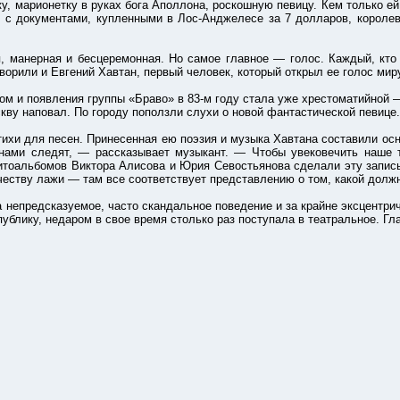
марионетку в руках бога Аполлона, роскошную певицу. Кем только ей
s с документами, купленными в Лос-Анджелесе за 7 долларов, королево
анерная и бесцеремонная. Но самое главное — голос. Каждый, кто 
орили и Евгений Хавтан, первый человек, который открыл ее голос миру
появления группы «Браво» в 83-м году стала уже хрестоматийной — он
кву наповал. По городу поползли слухи о новой фантастической певице.
ля песен. Принесенная ею поэзия и музыка Хавтана составили основу
 нами следят, — рассказывает музыкант. — Чтобы увековечить наше 
тоальбомов Виктора Алисова и Юрия Севостьянова сделали эту запись
ичеству лажи — там все соответствует представлению о том, какой должн
предсказуемое, часто скандальное поведение и за крайне эксцентри
 публику, недаром в свое время столько раз поступала в театральное. 