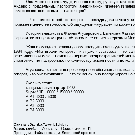
Она может сыграть чудо, инопланетянку, русскую матрешку, 
Андерс с поддельным паспортом, американкой Nineteen Ninetie
самое известное ее имя — настоящее?
Что только о ней не говорят — незаурядная и чокнутая, м
поражен именно ее голосом. Об ощущении «мурашек по коже» гов
История знакомства Жанны Агузаровой с Евгением Хавтаном и 
Первым же концертом группа «Браво» и ее солистка сразили Мос
Жанна обладает редким даром находить очень удачные стихи д
1984 году. «Мы играли концерты, и я уже чувствовал, что за
репетиционной базе с помощью первых распространителей магни
энергетике, по настроению, по количеству искренности и по кол
Агузарова остается непревзойденной «богиней эпатажа» за не
говорят, что мистификация — это ее конек, она всегда играет на
Сколько стоит
танцевальный партер 1200
Super VIP 10000 / 15000 / 50000
VIP1 3000 / 5000
VIP2 5000
VIP3 5000
VIP4 3000
Сайт клуба:
http://www.b1club.ru
Адрес клуба:
г. Москва, ул. Орджоникидзе 11
Проезд. м. Шаболовская, м. Ленинский проспект