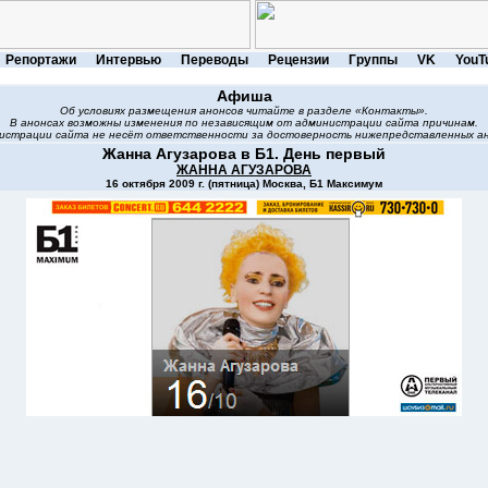
Репортажи
Интервью
Переводы
Рецензии
Группы
VK
YouT
Афиша
Об условиях размещения анонсов читайте в разделе «Контакты».
В анонсах возможны изменения по независящим от администрации сайта причинам.
истрации сайта не несёт ответственности за достоверность нижепредставленных ан
Жанна Агузарова в Б1. День первый
ЖАННА АГУЗАРОВА
16 октября 2009 г. (пятница) Москва, Б1 Максимум