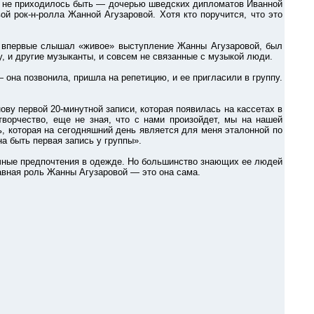
 не приходилось быть — дочерью шведских дипломатов Иванной
й рок-н-ролла Жанной Агузаровой. Хотя кто поручится, что это
впервые слышал «живое» выступление Жанны Агузаровой, был
, и другие музыканты, и совсем не связанные с музыкой люди.
а позвонила, пришла на репетицию, и ее пригласили в группу.
 первой 20-минутной записи, которая появилась на кассетах в
творчество, еще не зная, что с нами произойдет, мы на нашей
, которая на сегодняшний день является для меня эталонной по
а быть первая запись у группы».
чные предпочтения в одежде. Но большинство знающих ее людей
Главная роль Жанны Агузаровой — это она сама.