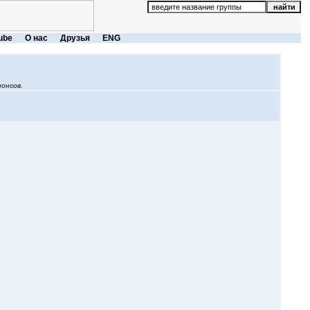
ube
О нас
Друзья
ENG
онсов.