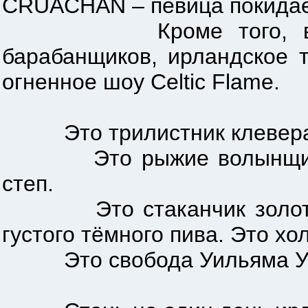
CRUACHAN – певица покидает
Кроме того, вас ожид
барабанщиков, ирландское т
огненное шоу Celtic Flame.
Это трилистник клевера в 
Это рыжие волынщики в к
степ.
Это стаканчик золотисто
густого тёмного пива. Это х
Это свобода Уильяма Уо