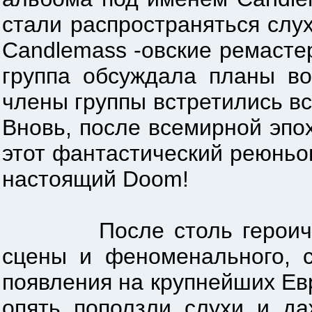
стали распространяться сл
Сandlemass -овские ремаст
группа обсуждала планы в
члены группы встретились вс
Вновь, после всемирной эпо
этот фантастический реюньон
настоящий Doom!
После столь героическог
сцены и феноменального, с
появления на крупнейших Ев
опять поползли слухи и д