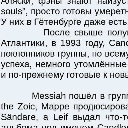
Аляски, фэны знают наизусть
souls”, просто готовы умереть
У них в Гётенбурге даже есть
После свыше полумиллио
Атлантики, в 1993 году, Сa
поклонников группы, по всему
успеха, немного утомлённые
и по-прежнему готовые к но
Messiah пошёл в группу M
the Zoic, Mappe продюсиров
Sändare, а Leif выдал что-
альбома под именем Сandlem