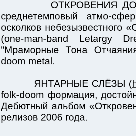
ОТКРОВЕНИЯ ДОЖ
среднетемповый атмо-сфе
осколков небезызвестного «
(one-man-band Letargy D
"Мраморные Тона Отчаяния
doom metal.
ЯНТАРНЫЕ СЛЁЗЫ (
folk-doom формация, досто
Дебютный альбом «Откровен
релизов 2006 года.