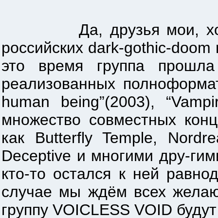
Да, друзья мои, хотите 
российских dark-gothic-doom
это время группа прошла
реализованных полноформатн
human being”(2003), “Vampi
множество совместных конц
как Butterfly Temple, Nord
Deceptive и многими дру-гими
кто-то остался к ней равно
случае мы ждём всех желаю
группу VOICLESS VOID будут