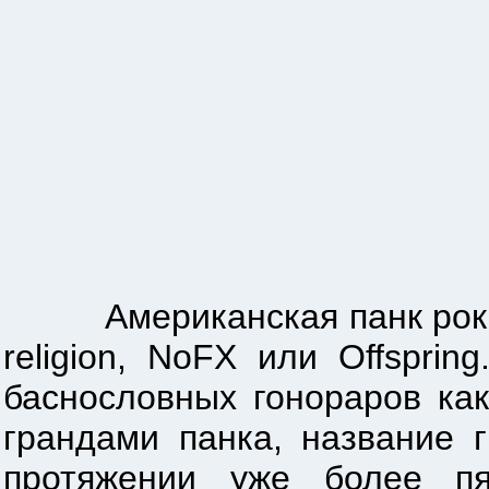
Американская панк рок гру
religion, NoFX или Offspri
баснословных гонораров ка
грандами панка, название 
протяжении уже более пя