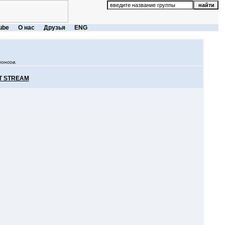
ube
О нас
Друзья
ENG
онсов.
T STREAM