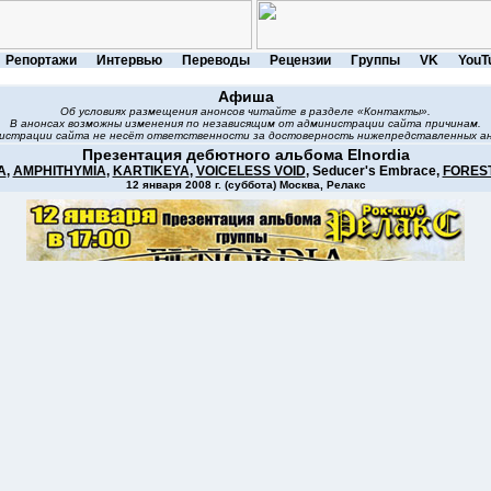
Репортажи
Интервью
Переводы
Рецензии
Группы
VK
YouT
Афиша
Об условиях размещения анонсов читайте в разделе «Контакты».
В анонсах возможны изменения по независящим от администрации сайта причинам.
истрации сайта не несёт ответственности за достоверность нижепредставленных ан
Презентация дебютного альбома Elnordia
A
,
AMPHITHYMIA
,
KARTIKEYA
,
VOICELESS VOID
, Seducer's Embrace,
FORES
12 января 2008 г. (суббота) Москва, Релакс