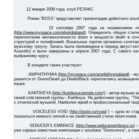
12 января 2008 года, клуб РЕЛАКС
Роман “BOSS” представляет презентацию дебютного альбома
10 сентября 2007 года на независимом лейбле Mazz
(
http://www.myspace.com/elnordiaband
). Определить общую стилис
переплетение меланхоличности doom и мощности death в со
структурой и полифонией. Вокальные партии органично сочетаю
мужскому гроулу. Запись была произведена в период август-окт
Azazello) и были завершены в апреле 2007 года. С самого на
выбранному курсу.
В концерте также участвуют:
AMPHITHYMIA (
http://myspace.com/amphithymiaband
) - м
разнится от Doom/Death до Death/Black переплетаясь возвышенн
языке.
KARTIKEYA (
http://kartikeya-temple.com
/) - автор музыки
своей собственной группы - Kartikeya. На дебютнике группы, "Th
с этнической музыкой. Наиболее яркий и профессиональный твор
VOICELESS VOID (
http://lostin.ru/vvoid
) – одна из ста
показаться немного легкой и не свойственной стилю doom-metal.
SEDUCER’S EMBRACE (
http://www.seducersembrace.ru
) 
уже хорошо известные композиции с альбома “Sinnocenсe”, а та