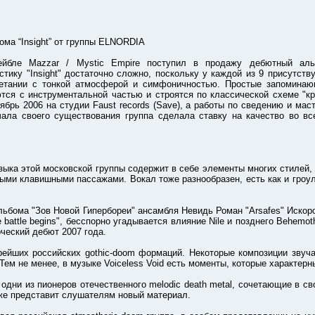
 “Insight” от группы ELNORDIA
ar / Mystic Empire поступил в продажу дебютный альбом м
тику "Insight" достаточно сложно, поскольку у каждой из 9 присутст
четании с тонкой атмосферой и симфоничностью. Простые запоминаю
тся с инструментальной частью и строятся по классической схеме "к
ябрь 2006 на студии Faust records (Save), а работы по сведению и ма
чала своего существования группа сделала ставку на качество во вс
узыка этой московской группы содержит в себе элементы многих стилей,
ыми клавишными пассажами. Вокал тоже разнообразен, есть как и гроул
 альбома "Зов Новой Гипербореи" ансамбля Невидь Роман "Arsafes" Иско
e battle begins", бесспорно угадывается влияние Nile и позднего Behemot
ческий дебют 2007 года.
рейших российских gothic-doom формаций. Некоторые композиции звуч
 Тем не менее, в музыке Voiceless Void есть моменты, которые характер
– одни из пионеров отечественного melodic death metal, сочетающие в с
кже представит слушателям новый материал.