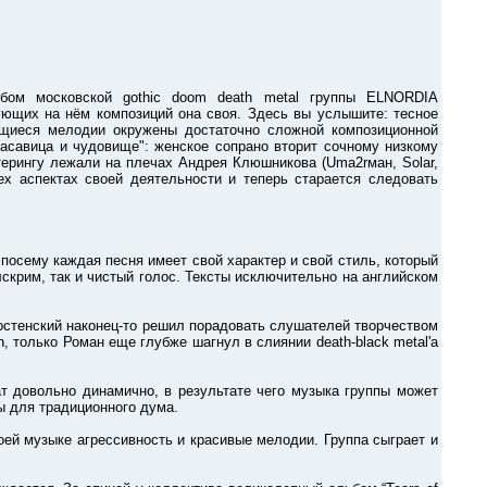
осковской gothic doom death metal группы ELNORDIA
вующих на нём композиций она своя. Здесь вы услышите: тесное
щиеся мелодии окружены достаточно сложной композиционной
расавица и чудовище": женское сопрано вторит сочному низкому
стерингу лежали на плечах Андрея Клюшникова (Uma2rман, Solar,
ех аспектах своей деятельности и теперь старается следовать
 посему каждая песня имеет свой характер и свой стиль, который
скрим, так и чистый голос. Тексты исключительно на английском
ростенский наконец-то решил порадовать слушателей творчеством
h, только Роман еще глубже шагнул в слиянии death-black metal'а
ат довольно динамично, в результате чего музыка группы может
ны для традиционного дума.
воей музыке агрессивность и красивые мелодии. Группа сыграет и