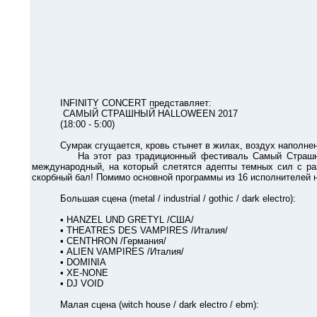
INFINITY CONCERT представляет:
САМЫЙ СТРАШНЫЙ HALLOWEEN 2017
(18:00 - 5:00)
Сумрак сгущается, кровь стынет в жилах, воздух наполнен у
На этот раз традиционный фестиваль Самый Страшный Hall
международный, на который слетятся адепты темных сил с ра
скорбный бал! Помимо основной программы из 16 исполнителей н
Большая сцена (metal / industrial / gothic / dark electro):
• HANZEL UND GRETYL /США/
• THEATRES DES VAMPIRES /Италия/
• CENTHRON /Германия/
• ALIEN VAMPIRES /Италия/
• DOMINIA
• XE-NONE
• DJ VOID
Малая сцена (witch house / dark electro / ebm):