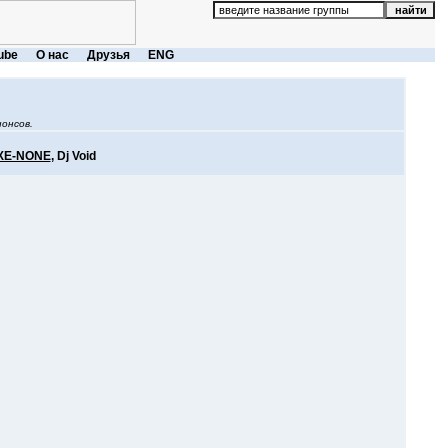
ube
О нас
Друзья
ENG
онсов.
XE-NONE
, Dj Void