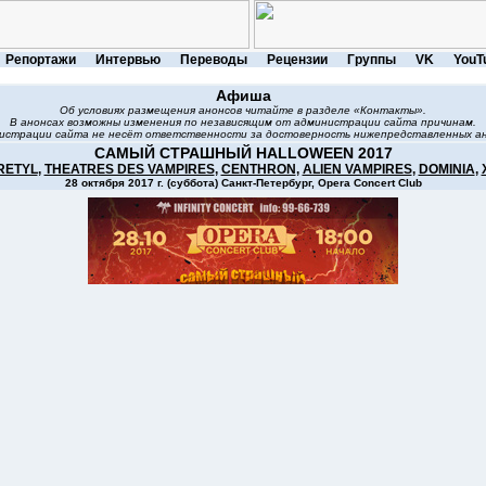
Репортажи
Интервью
Переводы
Рецензии
Группы
VK
YouT
Афиша
Об условиях размещения анонсов читайте в разделе «Контакты».
В анонсах возможны изменения по независящим от администрации сайта причинам.
истрации сайта не несёт ответственности за достоверность нижепредставленных ан
САМЫЙ СТРАШНЫЙ HALLOWEEN 2017
RETYL
,
THEATRES DES VAMPIRES
,
CENTHRON
,
ALIEN VAMPIRES
,
DOMINIA
,
28 октября 2017 г. (суббота) Санкт-Петербург, Opera Concert Club