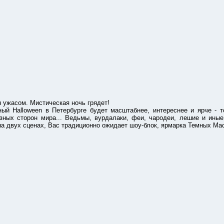
жасом. Мистическая ночь грядет!
oween в Петербурге будет масштабнее, интереснее и ярче - то б
зных сторон мира... Ведьмы, вурдалаки, феи, чародеи, лешие и иные
а двух сценах, Вас традиционно ожидает шоу-блок, ярмарка Темных Мас