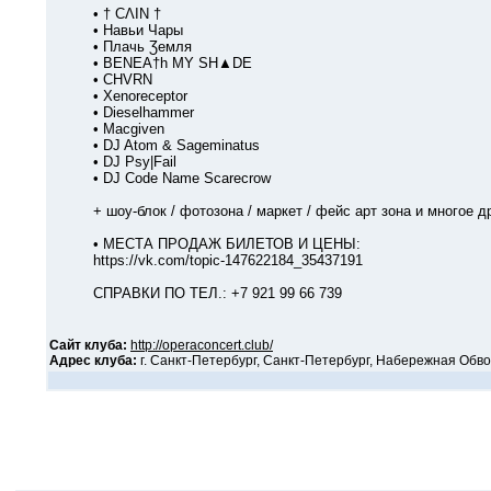
• † CΛIN †
• Навьи Чары
• Πлачь Ʒемля
• BENEA†h MY SH▲DE
• CHVRN
• Xenoreceptor
• Dieselhammer
• Macgiven
• DJ Atom & Sageminatus
• DJ Psy|Fail
• DJ Code Name Scarecrow
+ шоу-блок / фотозона / маркет / фейс арт зона и многое др
• МЕСТА ПРОДАЖ БИЛЕТОВ И ЦЕНЫ:
https://vk.com/topic-147622184_35437191
СПРАВКИ ПО ТЕЛ.: +7 921 99 66 739
Сайт клуба:
http://operaconcert.club/
Адрес клуба:
г. Санкт-Петербург, Санкт-Петербург, Набережная Обвод