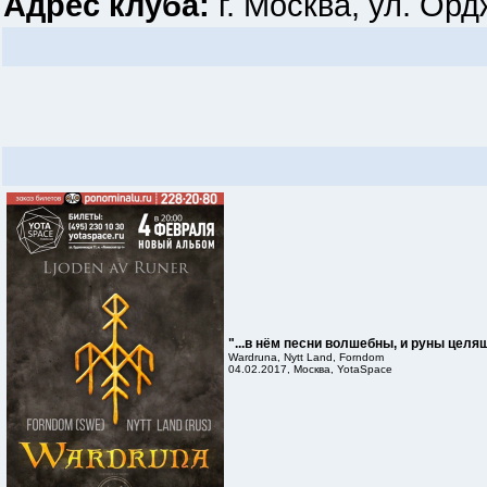
Адрес клуба:
г. Москва, ул. Орд
"...в нём песни волшебны, и руны целящ
Wardruna, Nytt Land, Forndom
04.02.2017, Москва, YotaSpace