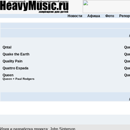
Новости
Афиша
Фото
Репор
Qntal
Qu
Quake the Earth
Qu
Quality Pain
Que
Quattro Espada
Qu
Queen
Qu
Queen + Paul Rodgers
Идея и разработка проекта:
John Sinterson