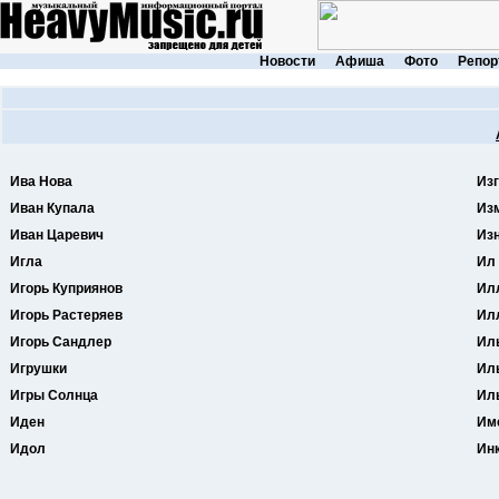
Новости
Афиша
Фото
Репор
Ива Нова
Из
Иван Купала
Из
Иван Царевич
Из
Игла
Ил
Игорь Куприянов
Ил
Игорь Растеряев
Ил
Игорь Сандлер
Ил
Игрушки
Ил
Игры Солнца
Ил
Иден
Им
Идол
Ин