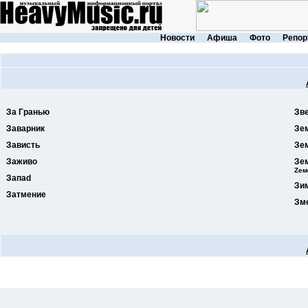
Новости
Афиша
Фото
Репор
За Гранью
Зв
Заварник
Зе
Зависть
Зе
Заживо
Зе
Zем
Запаd
Зи
Затмение
Зме