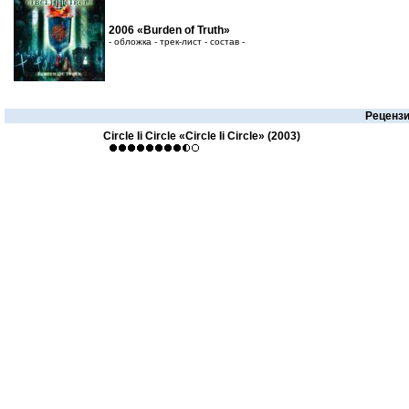
2006 «Burden of Truth»
- обложка - трек-лист - состав -
Реценз
Circle Ii Circle «Circle Ii Circle» (2003)