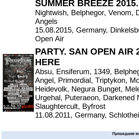
SUMMER BREEZE 2015.
Nightwish, Belphegor, Venom, D
Angels
15.08.2015, Germany, Dinkels
Open Air
PARTY. SAN OPEN AIR 2
HERE
Absu, Ensiferum, 1349, Belpheg
Angel, Primordial, Triptykon, M
Heidevolk, Negura Bunget, Mel
Urgehal, Puteraeon, Darkened 
Slaughtercult, Byfrost
11.08.2011, Germany, Schlothe
Прошедшие к