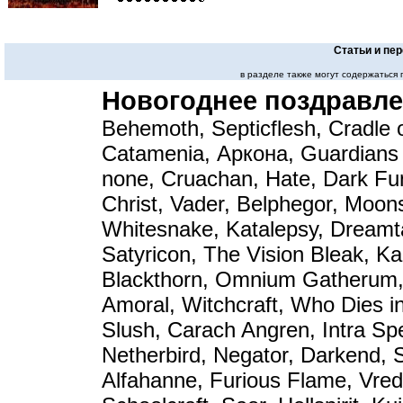
Статьи и пе
в разделе также могут содержаться
Новогоднее поздравле
Behemoth, Septicflesh, Cradle of
Catamenia, Аркона, Guardians 
none, Cruachan, Hate, Dark Fun
Christ, Vader, Belphegor, Moon
Whitesnake, Katalepsy, Dreamt
Satyricon, The Vision Bleak, K
Blackthorn, Omnium Gatherum
Amoral, Witchcraft, Who Dies in
Slush, Carach Angren, Intra Sp
Netherbird, Negator, Darkend, 
Alfahanne, Furious Flame, Vr