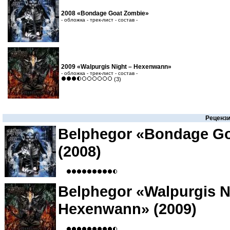
2008 «Bondage Goat Zombie»
- обложка - трек-лист - состав -
2009 «Walpurgis Night – Hexenwann»
- обложка - трек-лист - состав -
(3)
Реценз
Belphegor «Bondage G
(2008)
Belphegor «Walpurgis N
Hexenwann» (2009)