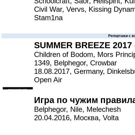
Schoolcraft, Saor, Hellspirit, Ku
Civil War, Vervs, Kissing Dynami
Stam1na
Репортажи с к
SUMMER BREEZE 2017 
Children of Bodom, Mors Princi
1349, Belphegor, Crowbar
18.08.2017, Germany, Dinkels
Open Air
Игра по чужим правил
Belphegor, Nile, Melechesh
20.04.2016, Москва, Volta