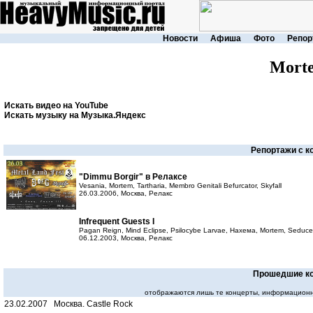
Новости
Афиша
Фото
Репор
Mort
Искать видео на YouTube
Искать музыку на Музыка.Яндекс
Репортажи с к
"Dimmu Borgir" в Релаксе
Vesania, Mortem, Tartharia, Membro Genitali Befurcator, Skyfall
26.03.2006, Москва, Релакс
Infrequent Guests I
Pagan Reign, Mind Eclipse, Psilocybe Larvae, Нахема, Mortem, Seduce
06.12.2003, Москва, Релакс
Прошедшие к
отображаются лишь те концерты, информационн
23.02.2007 Москва. Castle Rock