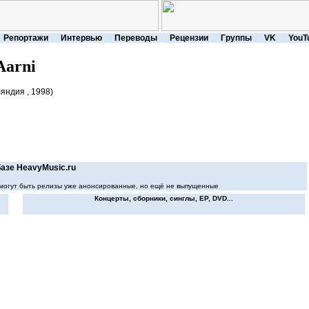
Репортажи
Интервью
Переводы
Рецензии
Группы
VK
YouT
Aarni
яндия , 1998)
азе HeavyMusic.ru
ей могут быть релизы уже анонсированные, но ещё не выпущенные
Концерты, сборники, синглы, EP, DVD...