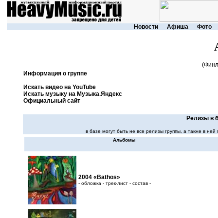
Новости
Афиша
Фото
(Финл
Информация о группе
Искать видео на YouTube
Искать музыку на Музыка.Яндекс
Официальный сайт
Релизы в б
в базе могут быть не все релизы группы, а также в н
Альбомы
2004 «Bathos»
- обложка - трек-лист - состав -