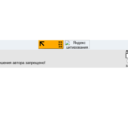
Л
ешения автора запрещено!
з