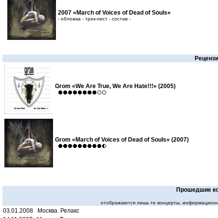
2007 «March of Voices of Dead of Souls»
- обложка - трек-лист - состав -
Реценз
Grom «We Are True, We Are Hate!!!» (2005)
Grom «March of Voices of Dead of Souls» (2007)
Прошедшие к
отображаются лишь те концерты, информационн
03.01.2008 Москва. Релакс