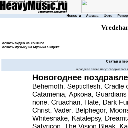
Новости
Афиша
Фото
Репор
Vredeh
Искать видео на YouTube
Искать музыку на Музыка.Яндекс
Статьи и пе
в разделе также могут содержаться
Новогоднее поздравле
Behemoth, Septicflesh, Cradle of
Catamenia, Аркона, Guardians 
none, Cruachan, Hate, Dark Fun
Christ, Vader, Belphegor, Moon
Whitesnake, Katalepsy, Dreamt
Satyricon, The Vision Bleak, K