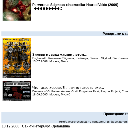
Perversus Stigmata «Interstellar Hatred Void» (2009)
Репортажи с к
Зимняя музыка жарким летом…
Esgharioth, Perversus Stigmata, Kartikeya, Swamp, Skylord, Die Kreuz
13.07.2008, Москва, Точка
Что такое хорошо?! … и что такое плохо…
Demons of Guillotine, Arcane Grail, Forgotten Past, Plague Project, Cor
18.09.2005, Москва, Р-Клуб
Прошедшие к
отображаются лишь те концерты, информационн
13.12.2008 Санкт-Петербург. Орландина