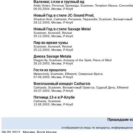
Валенки; слэм и трупный яд
Arida Vortex, Рогатые Трупоеды, Scartown, Templum Slavus, Concordia,
06.03.2004, Москва, Р-Клуб
Новый Год в стиле JC-Sound Prod.
Shadow Host, Catharsis, Ретрием, Паранойя, Scartown, Вельветовый 
28.12.2003, Москва, Р-Клуб
Новый Год в стиле Savage Metal
Scartown, Колизей, Revival
25.12.2003, Москва, Р-Клуб
Пир во время чумы
Scartown, Колизей, Revival
25.12.2003, Москва, Р-Клуб
Днюха Savage Metala
Dragon-fly, Scartown, Autopsy of the Spirit, Piece of Mind
28.10.2003, Москва, Р-Клуб
Гости из прошлого
Melancholy, Scartown, Elfsword, Северные Врата
07.09.2003, Москва, Р-Клуб
Внеплановый концерт Catharsis
Catharsis, Scartown, Вельветовый Оркестр, Судный День, Elfsword
18.07.2003, Москва, Р-Клуб
Пятница 13-е в Р-Клубе
Catharsis, Scartown
13.06.2003, Москва, Р-Клуб
Прошедшие к
отображаются лишь те концерты, информационн
06.05.2012 Москва. Rock House