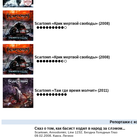
Scartown «Крик мертвой свободы» (2008)
Scartown «Крик мертвой свободы» (2008)
Scartown «Там где время молчит» (2011)
Репортажи с к
Сказ о том, как басист ходил в народ за слэмом...
Scartown, Annodomini, Line 1232, Бездна Голодных Глаз
09.02.2008, Курск, Легион