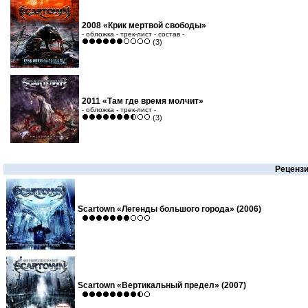
2008 «Крик мертвой свободы»
- обложка - трек-лист - состав -
(3)
2011 «Там где время молчит»
- обложка - трек-лист -
(3)
Реценз
Scartown «Легенды большого города» (2006)
Scartown «Вертикальный предел» (2007)