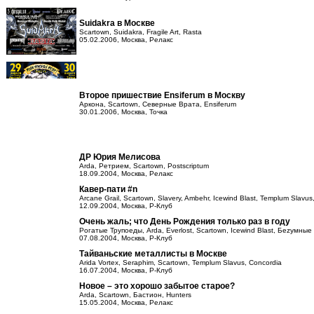
Suidakra в Москве
Scartown, Suidakra, Fragile Art, Rasta
05.02.2006, Москва, Релакс
Второе пришествие Ensiferum в Москву
Аркона, Scartown, Северные Врата, Ensiferum
30.01.2006, Москва, Точка
ДР Юрия Мелисова
Arda, Ретрием, Scartown, Postscriptum
18.09.2004, Москва, Релакс
Кавер-пати #n
Arcane Grail, Scartown, Slavery, Ambehr, Icewind Blast, Templum Slavu
12.09.2004, Москва, Р-Клуб
Очень жаль; что День Рождения только раз в году
Рогатые Трупоеды, Arda, Everlost, Scartown, Icewind Blast, Беzумные 
07.08.2004, Москва, Р-Клуб
Тайваньские металлисты в Москве
Arida Vortex, Seraphim, Scartown, Templum Slavus, Concordia
16.07.2004, Москва, Р-Клуб
Новое – это хорошо забытое старое?
Arda, Scartown, Бастион, Hunters
15.05.2004, Москва, Релакс