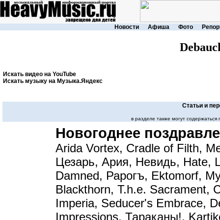
Новости
Афиша
Фото
Репор
Debauc
Искать видео на YouTube
Искать музыку на Музыка.Яндекс
Статьи и пе
в разделе также могут содержаться
Новогоднее поздравле
Arida Vortex, Cradle of Filth, 
Цезарь, Ария, Невидь, Hate, L
Damned, Рарогъ, Ektomorf, My
Blackthorn, T.h.e. Sacrament, 
Imperia, Seducer's Embrace, De
Impressions, Тараканы!, Kartik