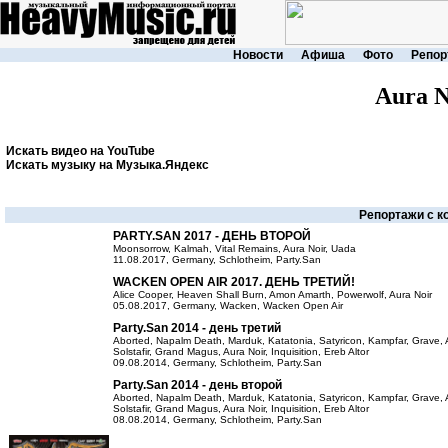
Новости
Афиша
Фото
Репор
Aura N
Искать видео на YouTube
Искать музыку на Музыка.Яндекс
Репортажи с к
PARTY.SAN 2017 - ДЕНЬ ВТОРОЙ
Moonsorrow, Kalmah, Vital Remains, Aura Noir, Uada
11.08.2017, Germany, Schlotheim, Party.San
WACKEN OPEN AIR 2017. ДЕНЬ ТРЕТИЙ!
Alice Cooper, Heaven Shall Burn, Amon Amarth, Powerwolf, Aura Noir
05.08.2017, Germany, Wacken, Wacken Open Air
Party.San 2014 - день третий
Aborted, Napalm Death, Marduk, Katatonia, Satyricon, Kampfar, Grave, 
Solstafir, Grand Magus, Aura Noir, Inquisition, Ereb Altor
09.08.2014, Germany, Schlotheim, Party.San
Party.San 2014 - день второй
Aborted, Napalm Death, Marduk, Katatonia, Satyricon, Kampfar, Grave, 
Solstafir, Grand Magus, Aura Noir, Inquisition, Ereb Altor
08.08.2014, Germany, Schlotheim, Party.San