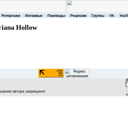
Репортажи
Интервью
Переводы
Рецензии
Группы
VK
YouT
iana Hollow
Л
ешения автора запрещено!
з