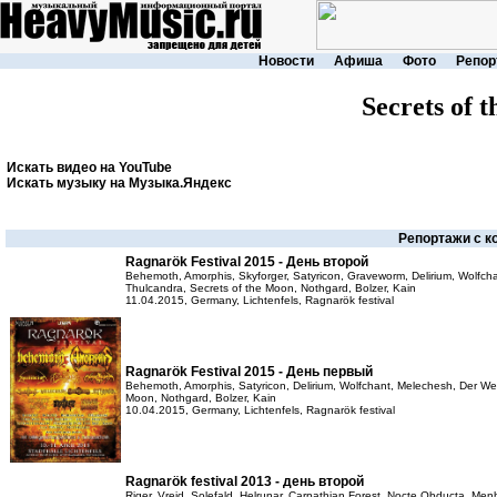
Новости
Афиша
Фото
Репор
Secrets of 
Искать видео на YouTube
Искать музыку на Музыка.Яндекс
Репортажи с к
Ragnarök Festival 2015 - День второй
Behemoth, Amorphis, Skyforger, Satyricon, Graveworm, Delirium, Wolfcha
Thulcandra, Secrets of the Moon, Nothgard, Bolzer, Kain
11.04.2015, Germany, Lichtenfels, Ragnarök festival
Ragnarök Festival 2015 - День первый
Behemoth, Amorphis, Satyricon, Delirium, Wolfchant, Melechesh, Der Weg
Moon, Nothgard, Bolzer, Kain
10.04.2015, Germany, Lichtenfels, Ragnarök festival
Ragnarök festival 2013 - день второй
Riger, Vreid, Solefald, Helrunar, Carpathian Forest, Nocte Obducta, Menhi