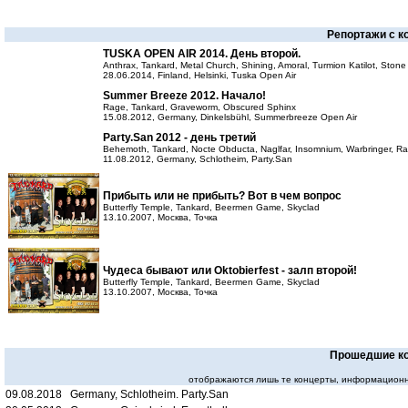
Репортажи с к
TUSKA OPEN AIR 2014. День второй.
Anthrax, Tankard, Metal Church, Shining, Amoral, Turmion Katilot, Stone
28.06.2014, Finland, Helsinki, Tuska Open Air
Summer Breeze 2012. Начало!
Rage, Tankard, Graveworm, Obscured Sphinx
15.08.2012, Germany, Dinkelsbühl, Summerbreeze Open Air
Party.San 2012 - день третий
Behemoth, Tankard, Nocte Obducta, Naglfar, Insomnium, Warbringer, R
11.08.2012, Germany, Schlotheim, Party.San
Прибыть или не прибыть? Вот в чем вопрос
Butterfly Temple, Tankard, Beermen Game, Skyclad
13.10.2007, Москва, Точка
Чудеса бывают или Oktobierfest - залп второй!
Butterfly Temple, Tankard, Beermen Game, Skyclad
13.10.2007, Москва, Точка
Прошедшие к
отображаются лишь те концерты, информационн
09.08.2018 Germany, Schlotheim. Party.San