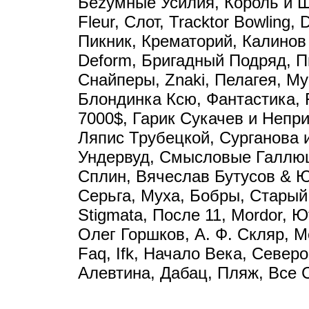
Беzумные Усилия, Король и Ш
Fleur, Слот, Tracktor Bowling, 
Пикник, Крематорий, Калинов
Deform, Бригадный Подряд, П
Снайперы, Znaki, Пелагея, М
Блондинка Ксю, Фантастика, F
7000$, Гарик Сукачев и Непр
Ляпис Трубецкой, Сурганова 
Ундервуд, Смысловые Галлю
Сплин, Вячеслав Бутусов & Ю
Серьга, Муха, Бобры, Старый
Stigmata, После 11, Mordor, Ю
Олег Горшков, А. Ф. Скляр, М
Faq, Ifk, Начало Века, Северо
Алевтина, Дабац, Пляж, Все 