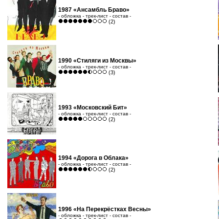
1987 «Ансамбль Браво»
- обложка - трек-лист - состав -
(2)
1990 «Стиляги из Москвы»
- обложка - трек-лист - состав -
(3)
1993 «Московский Бит»
- обложка - трек-лист - состав -
(2)
1994 «Дорога в Облака»
- обложка - трек-лист - состав -
(2)
1996 «На Перекрёстках Весны»
- обложка - трек-лист - состав -