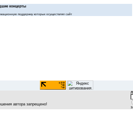
шие концерты
мационную поддержку которых осуществлял сайт
Л
ешения автора запрещено!
з