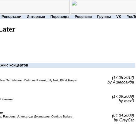
Репортажи
Интервью
Переводы
Рецензии
Группы
VK
YouT
Later
жи с концертов
(17.05.2012)
, Teufelstanz, Deluces Patent, Lily Neil, Blind Harper
by Ашессанда
(17.09.2009)
а Пингина
by mex3
е»
(04.04.2009)
ls, Racoons, Александр Джалашов, Cerritus Ballare,
by GreyCat