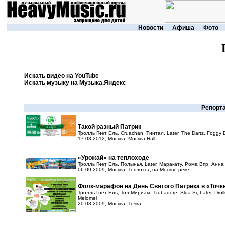
Новости
Афиша
Фото
Искать видео на YouTube
Искать музыку на Музыка.Яндекс
Репорта
Такой разный Патрик
Тролль Гнет Ель, Cruachan, Тинтал, Later, The Dartz, Foggy Dew
17.03.2012, Москва, Москва Hall
«Урожай» на теплоходе
Тролль Гнет Ель, Полынья, Later, Маракату, Рома Впр, Анн
06.09.2009, Москва, Теплоход на Москве-реке
Фолк-марафон на День Святого Патрика в «Точк
Тролль Гнет Ель, Тол Мириам, Trubadore, Slua Si, Later, Drol
Melomel
20.03.2009, Москва, Точка